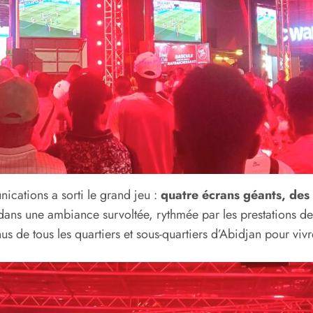
ications a sorti le grand jeu :
quatre écrans géants, de
 dans une ambiance survoltée, rythmée par les prestations d
nus de tous les quartiers et sous-quartiers d’Abidjan pour v