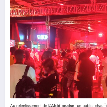
Au retentissement de
L’Abidjanaise
, un public chauff