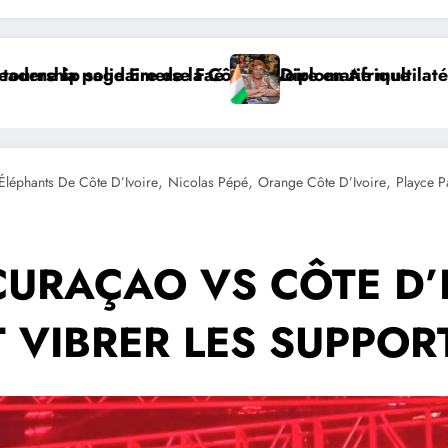
 Kaba porte la voix de la Côte d’Ivoire et lance la co
𝐉 𝐃𝐀𝐊𝐀𝐑 𝟐𝟎𝟐𝟔 : 𝐋𝐄𝐒 𝐀𝐓𝐇𝐋È𝐓𝐄𝐒 𝐈𝐕𝐎𝐈𝐑𝐈𝐄𝐍𝐒 𝐒’𝐈𝐌
DIPL
,
,
,
Éléphants De Côte D’Ivoire
Nicolas Pépé
Orange Côte D’Ivoire
Playce P
URAÇAO VS CÔTE D’
T VIBRER LES SUPPORT