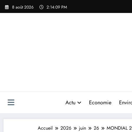
Aller
8 août 2026
2:14:12 PM
au
contenu
Actu
Economie
Envir
Accueil
2026
juin
26
MONDIAL 20