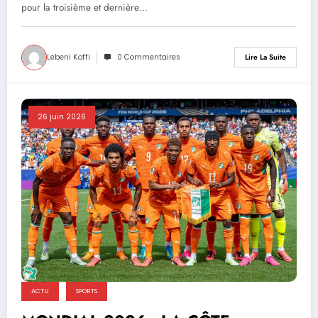
SUPPORTERS IVOIRIENS !
pour la troisième et dernière…
Lebeni Koffi
0 Commentaires
Lire La Suite
26 juin 2026
ACTU
SPORTS