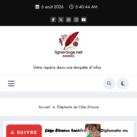
Aller
6 août 2026
5:40:44 AM
au
contenu
Votre repère dans une tempête d'infos
Accueil
Éléphants de Côte d’Ivoire
lidaire de la Côte d’Ivoire en Afrique
a FIF tourne la page Emerse Faé
Diplomatie multilatérale : à
A SUIVRE