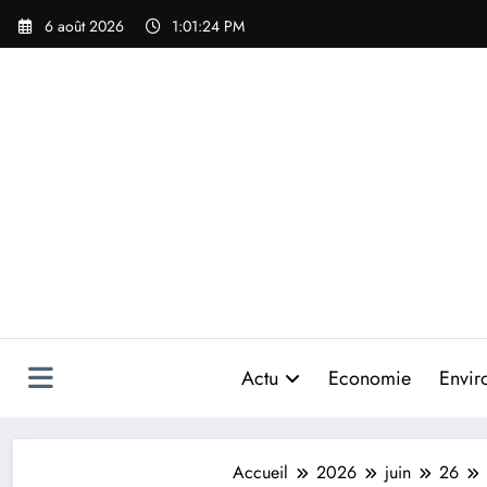
Aller
6 août 2026
1:01:27 PM
au
contenu
Actu
Economie
Envir
Accueil
2026
juin
26