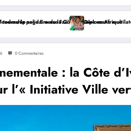
ialé Kaba porte la voix de la Côte d’Ivoire et lance l
𝐉𝐎𝐉 𝐃𝐀𝐊𝐀𝐑 𝟐𝟎𝟐𝟔 : 𝐋𝐄𝐒 𝐀𝐓𝐇𝐋È𝐓𝐄𝐒 𝐈𝐕𝐎𝐈𝐑𝐈𝐄𝐍𝐒 𝐒
D
26
0 Commentaires
ementale : la Côte d’Iv
 l’« Initiative Ville ver