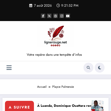
Aller
7 août 2026
9:21:52 PM
au
contenu
Votre repère dans une tempête d'infos
Accueil
Playce Palmeraie
A CÉRÉMONIE
voire
lomatie d’influence : À Luanda, Dominique Ouattara renforce le leaders
Éléphan
A SUIVRE