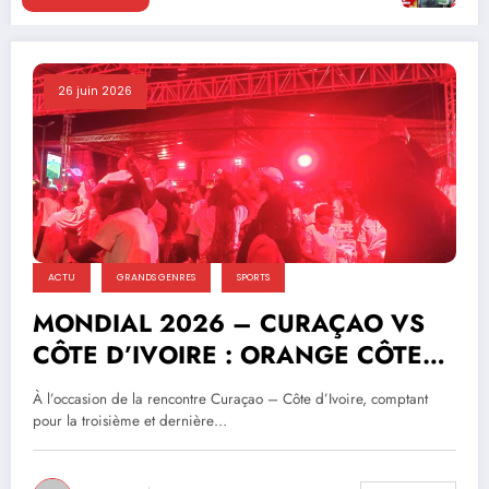
26 juin 2026
ACTU
GRANDS GENRES
SPORTS
MONDIAL 2026 – CURAÇAO VS
CÔTE D’IVOIRE : ORANGE CÔTE
D’IVOIRE FAIT VIBRER LES
À l’occasion de la rencontre Curaçao – Côte d’Ivoire, comptant
SUPPORTERS IVOIRIENS !
pour la troisième et dernière…