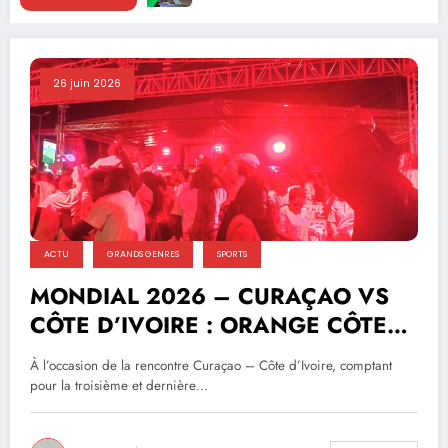
26 juin 2026
ACTU
GRANDS GENRES
SPORTS
MONDIAL 2026 – CURAÇAO VS
CÔTE D’IVOIRE : ORANGE CÔTE
D’IVOIRE FAIT VIBRER LES
À l’occasion de la rencontre Curaçao – Côte d’Ivoire, comptant
SUPPORTERS IVOIRIENS !
pour la troisième et dernière…