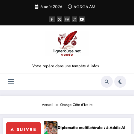
Aller
6 août 2026
6:23:26 AM
au
contenu
Votre repère dans une tempête d'infos
Accueil
Orange Côte d’Ivoire
te d’Ivoire en Afrique
page Emerse Faé
Diplomatie multilatérale : à Addis-Abeba, SE
A SUIVRE