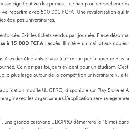
e hausse significative des primes. Le champion empochera dé
 le 4e repartira avec 500 000 FCFA. Une revalorisation qui tr
es équipes universitaires.
nforcée. Exit les tickets vendus par journée. Place désorma
ass à 15 000 FCFA
: accès illimité + un maillot aux couleur
ères des étudiants et vise à attirer un public encore plus lar
ée. Ce n’est pas toujours évident pour un étudiant. C’est 
lic plus large autour de la compétition universitaire », a-t-i
’application mobile ULIGPRO, disponible sur Play Store et A
interagir avec les organisateurs.L’application servira égalem
ciel, une grande caravane ULIGPRO démarrera le 18 mai dan