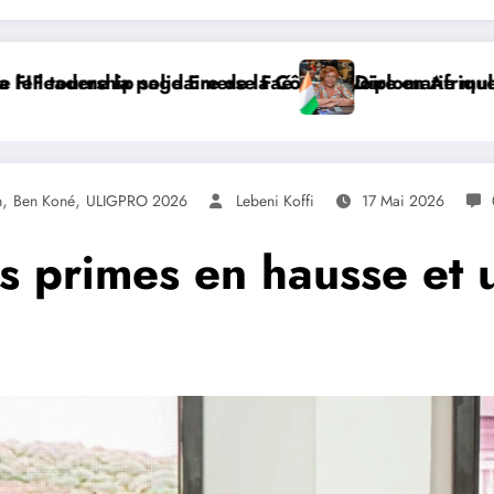
rique
multilatérale : à Addis-Abeba, SE Mme Nialé Kaba porte
𝐉𝐎𝐉 𝐃𝐀𝐊𝐀𝐑 
,
,
n
Ben Koné
ULIGPRO 2026
Lebeni Koffi
17 Mai 2026
primes en hausse et u