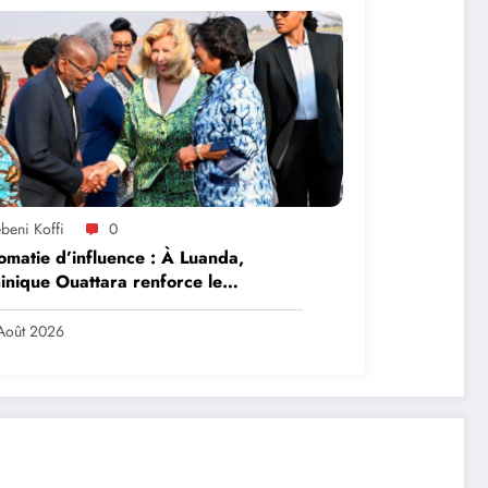
beni Koffi
0
omatie d’influence : À Luanda,
nique Ouattara renforce le
ership solidaire de la Côte d’Ivoire
frique
Août 2026