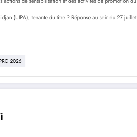
 actions de sensibilisation et des activités de promotion du 
idjan (UIPA), tenante du titre ? Réponse au soir du 27 juille
PRO 2026
i