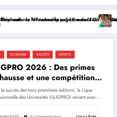
enforce le leadership solidaire de la Côte d’Ivoire en
ants : la FIF tourne la page Emerse Faé
Diploma
U
ECONOMIE
SOCIÉTÉ
SPORTS
IGPRO 2026 : Des primes
hausse et une compétition
s ambitieuse
le succès des trois premières éditions, la Ligue
ssionnelle des Universités (ULIGPRO) revient avec…
Lire La Suite
ebeni Koffi
0 Commentaires