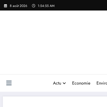
Aller
8 août 2026
1:54:55 AM
au
contenu
Actu
Economie
Envir