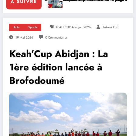
A SUIVRE
Actu
Sports
KEAH’CUP Abidjan 2026
Lebeni Koffi
19 Mai 2026
0 Commentaires
Keah’Cup Abidjan : La
1ère édition lancée à
Brofodoumé