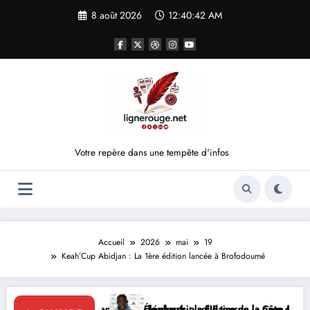
Aller
8 août 2026
12:40:42 AM
au
contenu
Votre repère dans une tempête d'infos
Accueil
2026
mai
19
Keah’Cup Abidjan : La 1ère édition lancée à Brofodoumé
le leadership solidaire de la Côte d’Ivoire en Afrique
Éléphants : la FIF tourne la page Emerse Faé
Diplomatie 