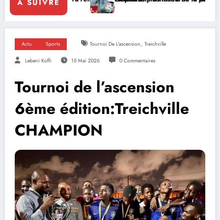
A SUIVRE
,
Actu
Sports
Tournoi De L'ascension
Treichville
Lebeni Koffi
15 Mai 2026
0 Commentaires
Tournoi de l’ascension
6ème édition:Treichville
CHAMPION