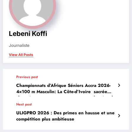
Lebeni Koffi
Journaliste
View All Posts
Previous post
Championnats d’Afrique Séniors Accra 2026-
4×100 m Masculin: La Côte-d’Ivoire sacrée
championne avec un nouveau record national
à la clé
Next post
ULIGPRO 2026 : Des primes en hausse et une
compétition plus ambitieuse