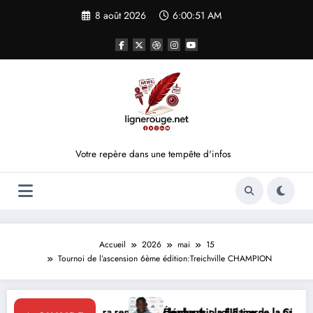
Aller
8 août 2026
6:00:52 AM
au
contenu
Votre repère dans une tempête d'infos
Accueil
2026
mai
15
Tournoi de l’ascension 6ème édition:Treichville CHAMPION
ttara renforce le leadership solidaire de la Côte d’Ivoire en Afrique
Éléphants : la FIF tourne la page Emerse Faé