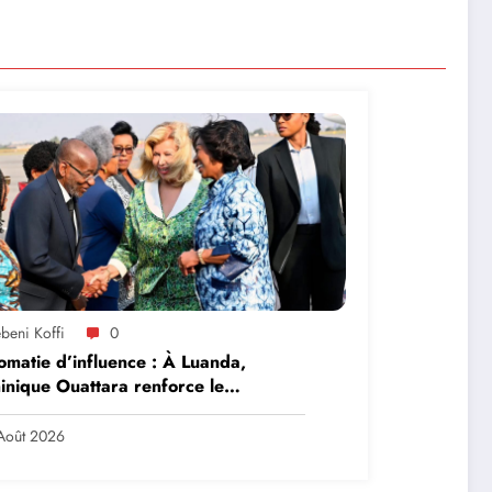
beni Koffi
0
omatie d’influence : À Luanda,
nique Ouattara renforce le
ership solidaire de la Côte d’Ivoire
frique
Août 2026