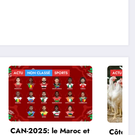
ACTU
ECONOMIE
NON CLASSÉ
roc et
Côte d’Ivoire : le