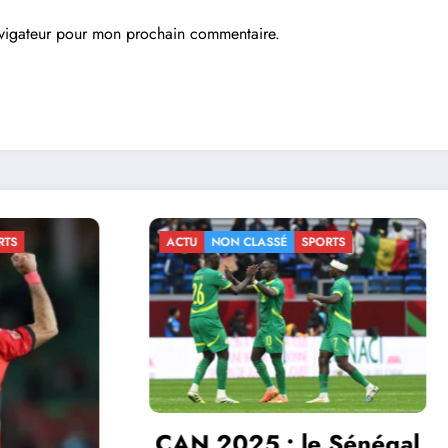
avigateur pour mon prochain commentaire.
N CLASSÉ
SPORTS
ACTU
NON CLASSÉ
SPORTS
CAN-2025: le Ma
025 : le Sénégal