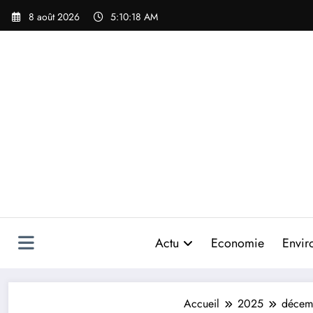
Aller
8 août 2026
5:10:19 AM
au
contenu
Actu
Economie
Envir
Accueil
2025
décem