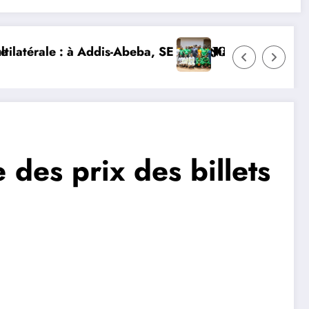
SE Mme Nialé Kaba porte la voix de la Côte d’Ivoire et
𝐉𝐎𝐉 𝐃𝐀𝐊𝐀𝐑 𝟐𝟎𝟐𝟔 : 𝐋𝐄𝐒 𝐀𝐓𝐇𝐋È𝐓𝐄𝐒 𝐈𝐕𝐎𝐈𝐑
des prix des billets