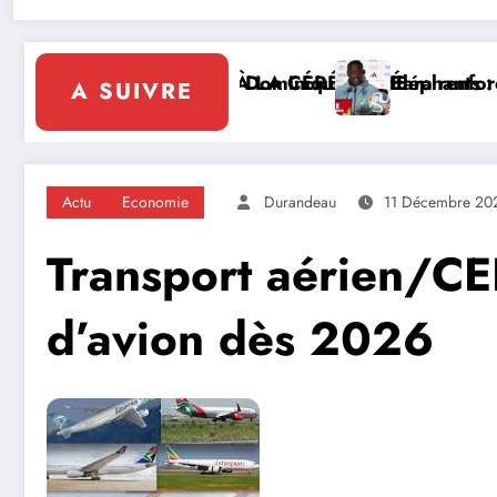
 LA CÉRÉMONIE
ominique Ouattara renforce le leadership solidaire de
Éléphants : la FIF tourne la page Emer
A SUIVRE
Actu
Economie
Durandeau
11 Décembre 20
Transport aérien/CED
d’avion dès 2026