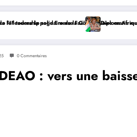
 la Côte d’Ivoire en Afrique
se Faé
Diplomatie multilatérale : à Addis-Abeba, 
25
0 Commentaires
EAO : vers une baisse 