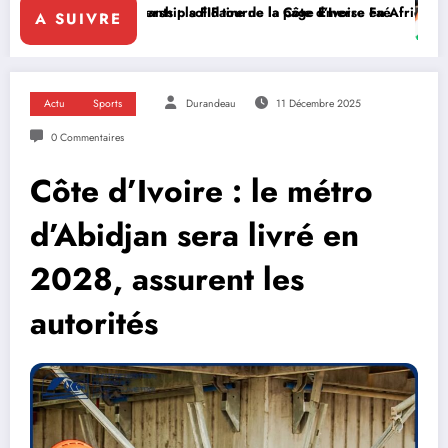
e de la Côte d’Ivoire en Afrique
tourne la page Emerse Faé
Diplomatie multilatérale : à Addis
A SUIVRE
Actu
Sports
Durandeau
11 Décembre 2025
0 Commentaires
Côte d’Ivoire : le métro
d’Abidjan sera livré en
2028, assurent les
autorités