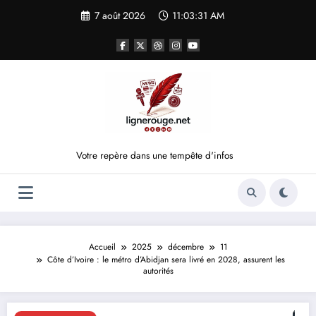
Aller
7 août 2026
11:03:32 AM
au
contenu
Votre repère dans une tempête d'infos
Accueil
2025
décembre
11
Côte d’Ivoire : le métro d’Abidjan sera livré en 2028, assurent les
autorités