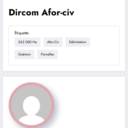
Dircom Afor-civ
Étiquette
263 000 Ha
Afor-Civ
Délimitation
Guémon
Parcelles