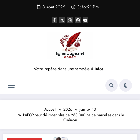
Aller
8 août 2026
3:36:21 PM
au
contenu
Votre repère dans une tempête d'infos
Accueil
2026
juin
13
L’AFOR veut délimiter plus de 263 000 ha de parcelles dans le
Guémon