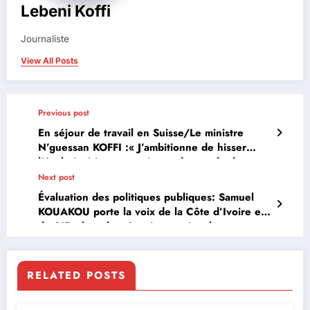
Lebeni Koffi
Journaliste
View All Posts
Previous post
En séjour de travail en Suisse/Le ministre
N’guessan KOFFI :« J’ambitionne de hisser
l’école ivoirienne au niveau de standard
international »
Next post
‎Évaluation des politiques publiques: Samuel
KOUAKOU porte la voix de la Côte d’Ivoire et
de 2IEval sur la scène internationale
RELATED POSTS