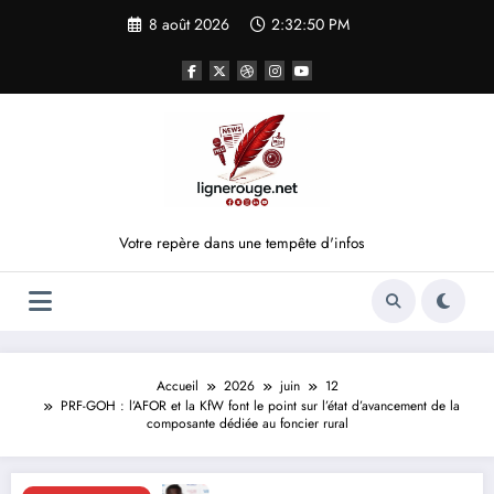
Aller
8 août 2026
2:32:51 PM
au
contenu
Votre repère dans une tempête d'infos
Accueil
2026
juin
12
PRF-GOH : l’AFOR et la KfW font le point sur l’état d’avancement de la
composante dédiée au foncier rural