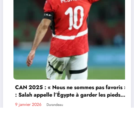
CAN 2025 : « Nous ne sommes pas favoris »
: Salah appelle l’Égypte à garder les pieds
sur terre
9 janvier 2026
Durandeau