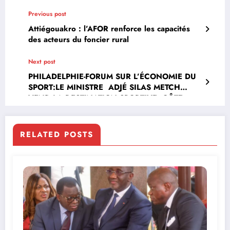
Previous post
Attiégouakro : l’AFOR renforce les capacités
des acteurs du foncier rural
Next post
PHILADELPHIE-FORUM SUR L’ÉCONOMIE DU
SPORT:LE MINISTRE ADJÉ SILAS METCH
VEND LA DESTINATION SPORTIVE CÔTE
D’IVOIRE
RELATED POSTS