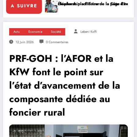
eadership solidaire de la Côte d’Ivoire en Afrique
Éléphants : la FIF tourne la page Emerse Faé
Diplomatie multi
A SUIVRE
Actu
Economie
Société
Lebeni Koffi
12 Juin 2026
0 Commentaires
PRF-GOH : l’AFOR et la
KfW font le point sur
l’état d’avancement de la
composante dédiée au
foncier rural