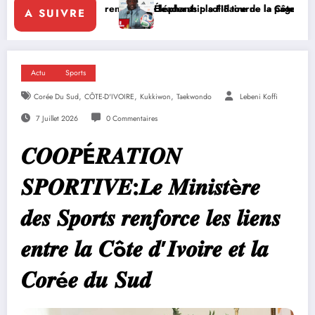
ce le leadership solidaire de la Côte d’Ivoire en Afrique
Éléphants : la FIF tourne la page Emerse Faé
Diplomati
A SUIVRE
Actu
Sports
,
,
,
Corée Du Sud
CÔTE-D'IVOIRE
Kukkiwon
Taekwondo
Lebeni Koffi
7 Juillet 2026
0 Commentaires
𝑪𝑶𝑶𝑷É𝑹𝑨𝑻𝑰𝑶𝑵
𝑺𝑷𝑶𝑹𝑻𝑰𝑽𝑬:𝑳𝒆 𝑴𝒊𝒏𝒊𝒔𝒕è𝒓𝒆
𝒅𝒆𝒔 𝑺𝒑𝒐𝒓𝒕𝒔 𝒓𝒆𝒏𝒇𝒐𝒓𝒄𝒆 𝒍𝒆𝒔 𝒍𝒊𝒆𝒏𝒔
𝒆𝒏𝒕𝒓𝒆 𝒍𝒂 𝑪ô𝒕𝒆 𝒅’𝑰𝒗𝒐𝒊𝒓𝒆 𝒆𝒕 𝒍𝒂
𝑪𝒐𝒓é𝒆 𝒅𝒖 𝑺𝒖𝒅