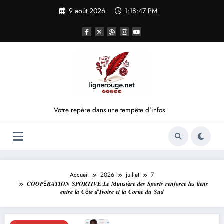
Aller
9 août 2026
1:18:48 PM
au
contenu
Votre repère dans une tempête d'infos
Accueil
2026
juillet
7
𝑪𝑶𝑶𝑷É𝑹𝑨𝑻𝑰𝑶𝑵 𝑺𝑷𝑶𝑹𝑻𝑰𝑽𝑬:𝑳𝒆 𝑴𝒊𝒏𝒊𝒔𝒕è𝒓𝒆 𝒅𝒆𝒔 𝑺𝒑𝒐𝒓𝒕𝒔 𝒓𝒆𝒏𝒇𝒐𝒓𝒄𝒆 𝒍𝒆𝒔 𝒍𝒊𝒆𝒏𝒔
𝒆𝒏𝒕𝒓𝒆 𝒍𝒂 𝑪ô𝒕𝒆 𝒅’𝑰𝒗𝒐𝒊𝒓𝒆 𝒆𝒕 𝒍𝒂 𝑪𝒐𝒓é𝒆 𝒅𝒖 𝑺𝒖𝒅