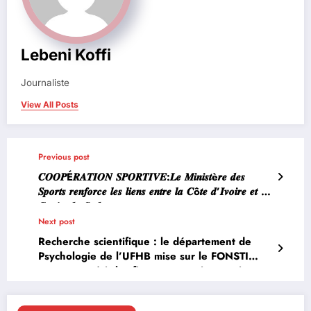
Lebeni Koffi
Journaliste
View All Posts
Previous post
𝑪𝑶𝑶𝑷É𝑹𝑨𝑻𝑰𝑶𝑵 𝑺𝑷𝑶𝑹𝑻𝑰𝑽𝑬:𝑳𝒆 𝑴𝒊𝒏𝒊𝒔𝒕è𝒓𝒆 𝒅𝒆𝒔
𝑺𝒑𝒐𝒓𝒕𝒔 𝒓𝒆𝒏𝒇𝒐𝒓𝒄𝒆 𝒍𝒆𝒔 𝒍𝒊𝒆𝒏𝒔 𝒆𝒏𝒕𝒓𝒆 𝒍𝒂 𝑪ô𝒕𝒆 𝒅’𝑰𝒗𝒐𝒊𝒓𝒆 𝒆𝒕 𝒍𝒂
𝑪𝒐𝒓é𝒆 𝒅𝒖 𝑺𝒖𝒅
Next post
Recherche scientifique : le département de
Psychologie de l’UFHB mise sur le FONSTI
pour conquérir les financements internationaux