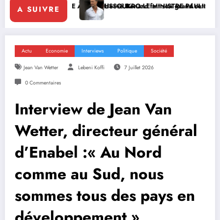
GE À YAMOUSSOUKRO:LE MINISTRE PAULIN CLAUDE DANHO PREND 
Hervé Renard fait son grand retour à la tête des Éléphants d
A SUIVRE
Actu
Economie
Interviews
Politique
Société
Jean Van Wetter
Lebeni Koffi
7 Juillet 2026
0 Commentaires
Interview de Jean Van
Wetter, directeur général
d’Enabel :« Au Nord
comme au Sud, nous
sommes tous des pays en
développement »