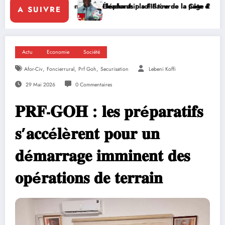
enforce le leadership solidaire de la Côte d’Ivoire en Afrique
Éléphants : la FIF tourne la page Emerse Faé
Dip
A SUIVRE
Actu
Economie
Société
,
,
,
Afor-Civ
Foncierrural
Prf Goh
Securisation
Lebeni Koffi
29 Mai 2026
0 Commentaires
𝐏𝐑𝐅-𝐆𝐎𝐇 : 𝐥𝐞𝐬 𝐩𝐫é𝐩𝐚𝐫𝐚𝐭𝐢𝐟𝐬
𝐬’𝐚𝐜𝐜é𝐥è𝐫𝐞𝐧𝐭 𝐩𝐨𝐮𝐫 𝐮𝐧
𝐝é𝐦𝐚𝐫𝐫𝐚𝐠𝐞 𝐢𝐦𝐦𝐢𝐧𝐞𝐧𝐭 𝐝𝐞𝐬
𝐨𝐩é𝐫𝐚𝐭𝐢𝐨𝐧𝐬 𝐝𝐞 𝐭𝐞𝐫𝐫𝐚𝐢𝐧