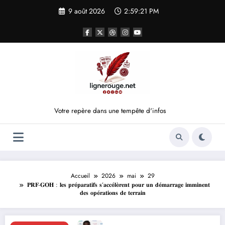
Aller
9 août 2026
2:59:21 PM
au
contenu
Votre repère dans une tempête d'infos
Accueil
2026
mai
29
𝐏𝐑𝐅-𝐆𝐎𝐇 : 𝐥𝐞𝐬 𝐩𝐫é𝐩𝐚𝐫𝐚𝐭𝐢𝐟𝐬 𝐬’𝐚𝐜𝐜é𝐥è𝐫𝐞𝐧𝐭 𝐩𝐨𝐮𝐫 𝐮𝐧 𝐝é𝐦𝐚𝐫𝐫𝐚𝐠𝐞 𝐢𝐦𝐦𝐢𝐧𝐞𝐧𝐭
𝐝𝐞𝐬 𝐨𝐩é𝐫𝐚𝐭𝐢𝐨𝐧𝐬 𝐝𝐞 𝐭𝐞𝐫𝐫𝐚𝐢𝐧