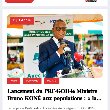
14 juillet 2026
ACTU
ECONOMIE
SOCIÉTÉ
𝐋𝐚𝐧𝐜𝐞𝐦𝐞𝐧𝐭 𝐝𝐮 𝐏𝐑𝐅-𝐆𝐎𝐇-𝐥𝐞 𝐌𝐢𝐧𝐢𝐬𝐭𝐫𝐞
𝐁𝐫𝐮𝐧𝐨 𝐊𝐎𝐍É 𝐚𝐮𝐱 𝐩𝐨𝐩𝐮𝐥𝐚𝐭𝐢𝐨𝐧𝐬 : « 𝐥𝐚
𝐫𝐞𝐬𝐭𝐚𝐮𝐫𝐚𝐭𝐢𝐨𝐧 𝐝𝐮𝐫𝐚𝐛𝐥𝐞 𝐝𝐞𝐬 𝐩𝐚𝐲𝐬𝐚𝐠𝐞𝐬
Le Projet de Restauration Forestière de la région du Gôh (PRF-