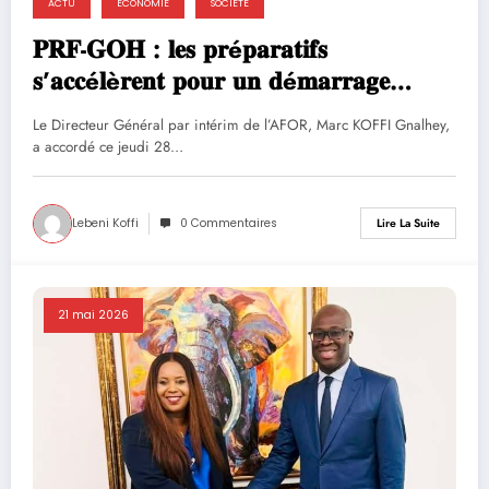
ACTU
ECONOMIE
SOCIÉTÉ
𝐏𝐑𝐅-𝐆𝐎𝐇 : 𝐥𝐞𝐬 𝐩𝐫é𝐩𝐚𝐫𝐚𝐭𝐢𝐟𝐬
𝐬’𝐚𝐜𝐜é𝐥è𝐫𝐞𝐧𝐭 𝐩𝐨𝐮𝐫 𝐮𝐧 𝐝é𝐦𝐚𝐫𝐫𝐚𝐠𝐞
𝐢𝐦𝐦𝐢𝐧𝐞𝐧𝐭 𝐝𝐞𝐬 𝐨𝐩é𝐫𝐚𝐭𝐢𝐨𝐧𝐬 𝐝𝐞 𝐭𝐞𝐫𝐫𝐚𝐢𝐧
Le Directeur Général par intérim de l’AFOR, Marc KOFFI Gnalhey,
a accordé ce jeudi 28…
Lebeni Koffi
0 Commentaires
Lire La Suite
21 mai 2026