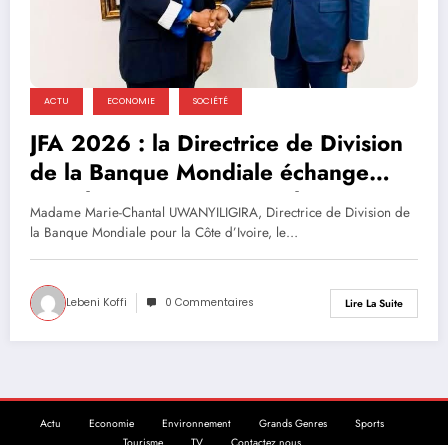
ACTU
ECONOMIE
SOCIÉTÉ
JFA 2026 : la Directrice de Division
de la Banque Mondiale échange
avec le Directeur Général par
Madame Marie-Chantal UWANYILIGIRA, Directrice de Division de
intérim de l’AFOR
la Banque Mondiale pour la Côte d’Ivoire, le…
Lebeni Koffi
0 Commentaires
Lire La Suite
Actu
Economie
Environnement
Grands Genres
Sports
Tourisme
TV
Contactez nous