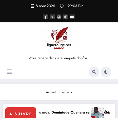
Aller
8 août 2026
1:29:03 PM
au
contenu
Votre repère dans une tempête d'infos
Accueil
afor-civ
E
uence : À Luanda, Dominique Ouattara renforce le leadership solidaire
Éléphants : la FIF to
A SUIVRE