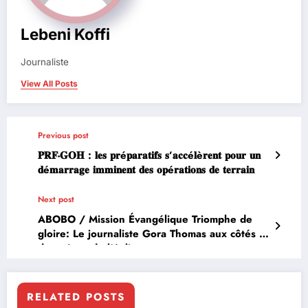
Lebeni Koffi
Journaliste
View All Posts
Previous post
𝐏𝐑𝐅-𝐆𝐎𝐇 : 𝐥𝐞𝐬 𝐩𝐫é𝐩𝐚𝐫𝐚𝐭𝐢𝐟𝐬 𝐬’𝐚𝐜𝐜é𝐥è𝐫𝐞𝐧𝐭 𝐩𝐨𝐮𝐫 𝐮𝐧
𝐝é𝐦𝐚𝐫𝐫𝐚𝐠𝐞 𝐢𝐦𝐦𝐢𝐧𝐞𝐧𝐭 𝐝𝐞𝐬 𝐨𝐩é𝐫𝐚𝐭𝐢𝐨𝐧𝐬 𝐝𝐞 𝐭𝐞𝐫𝐫𝐚𝐢𝐧
Next post
ABOBO / Mission Évangélique Triomphe de
gloire: Le journaliste Gora Thomas aux côtés
des mères de l’église
RELATED POSTS