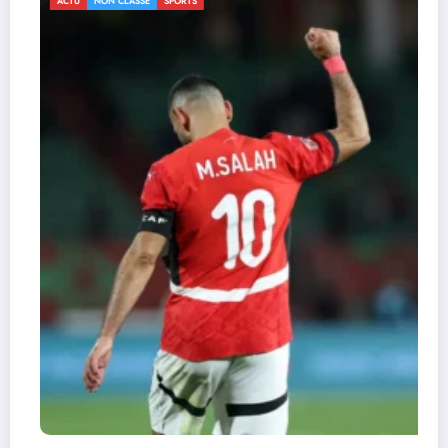
ACTU
NON CLASSÉ
SPORTS
CAN 2025 : le Sénégal renverse le Soudan
(3-1) et file en quarts
3 janvier 2026
Durandeau
Actu
Economie
Environnement
Grands Genres
Sports