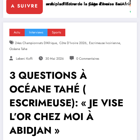
’Ivoire en Afrique
Emerse Faé
Diplomatie multilatérale : à Addis-Abeba, SE Mme 
A SUIVRE
Actu
Interviews
Sports
,
,
,
24es Championnats D'Afrique
Côte D’Ivoire 2026
Escrimeuse Ivoirienne
Océane Tahe
Lebeni Koffi
30 Mai 2026
0 Commentaires
3 QUESTIONS À
OCÉANE TAHÉ (
ESCRIMEUSE): « JE VISE
L’OR CHEZ MOI À
ABIDJAN »