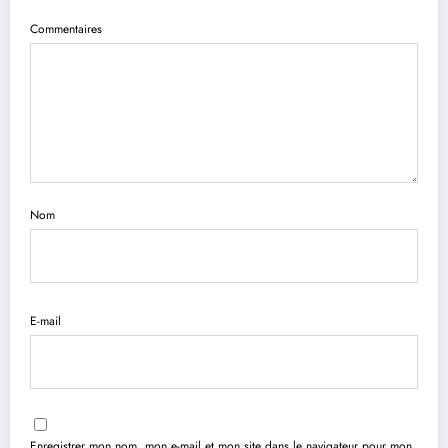
Commentaires
Nom
E-mail
Enregistrer mon nom, mon e-mail et mon site dans le navigateur pour mon