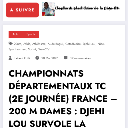
ce le leadership solidaire de la Côte d’Ivoire en Afrique
Éléphants : la FIF tourne la page Emerse Faé
Diplomati
A SUIVRE
Actu
Sports
,
,
,
,
,
,
,
200m
Athle
Athlétisme
Aude Bogui
CotedIvoire
Djehi Lou
Nice
,
,
SportIvoirien
Sprint
TeamCIV
Lebeni Koffi
28 Mai 2026
0 Commentaires
CHAMPIONNATS
DÉPARTEMENTAUX TC
(2E JOURNÉE) FRANCE –
200 M DAMES : DJEHI
LOU SURVOLE LA