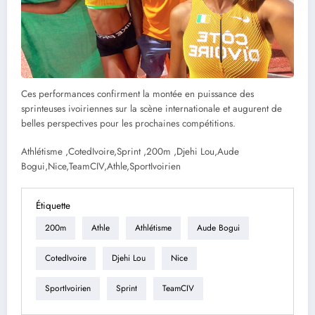
Ces performances confirment la montée en puissance des
sprinteuses ivoiriennes sur la scène internationale et augurent de
belles perspectives pour les prochaines compétitions.
Athlétisme ,CotedIvoire,Sprint ,200m ,Djehi Lou,Aude
Bogui,Nice,TeamCIV,Athle,SportIvoirien
Étiquette
200m
Athle
Athlétisme
Aude Bogui
CotedIvoire
Djehi Lou
Nice
SportIvoirien
Sprint
TeamCIV