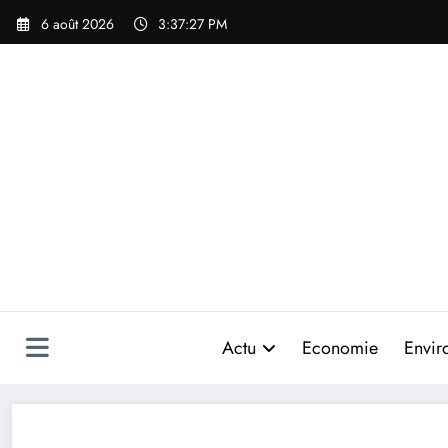
Aller
6 août 2026
3:37:27 PM
au
contenu
Actu
Economie
Envir