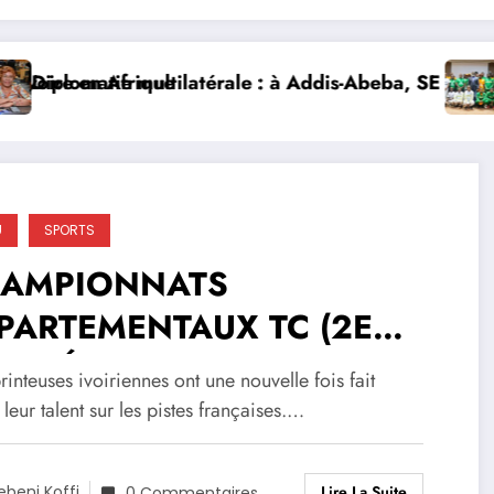
re en Afrique
lomatie multilatérale : à Addis-Abeba, SE Mme Nialé Ka
𝐉𝐎𝐉 
U
SPORTS
AMPIONNATS
PARTEMENTAUX TC (2E
URNÉE) FRANCE – 200 M
rinteuses ivoiriennes ont une nouvelle fois fait
MES : DJEHI LOU SURVOLE
 leur talent sur les pistes françaises.…
 COURSE, BOGUI AUDE
Lire La Suite
ebeni Koffi
0 Commentaires