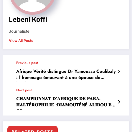
Lebeni Koffi
Journaliste
View All Posts
Previous post
Afrique Vérité distingue Dr Yamoussa Coulibaly
: l’hommage émouvant à une épouse de
l’ombre
Next post
𝐂𝐇𝐀𝐌𝐏𝐈𝐎𝐍𝐍𝐀𝐓 𝐃’𝐀𝐅𝐑𝐈𝐐𝐔𝐄 𝐃𝐄 𝐏𝐀𝐑𝐀-
𝐇𝐀𝐋𝐓É𝐑𝐎𝐏𝐇𝐈𝐋𝐈𝐄 :𝐃𝐈𝐀𝐌𝐎𝐔𝐓É𝐍É 𝐀𝐋𝐈𝐃𝐎𝐔 𝐄𝐍
𝐎𝐑