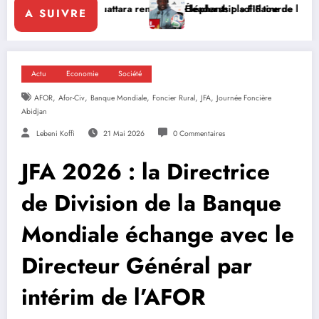
Ouattara renforce le leadership solidaire de la Côte d’Ivoire en Afriq
Éléphants : la FIF tourne la page Emerse Faé
A SUIVRE
Actu
Economie
Société
,
,
,
,
,
AFOR
Afor-Civ
Banque Mondiale
Foncier Rural
JFA
Journée Foncière
Abidjan
Lebeni Koffi
21 Mai 2026
0 Commentaires
JFA 2026 : la Directrice
de Division de la Banque
Mondiale échange avec le
Directeur Général par
intérim de l’AFOR