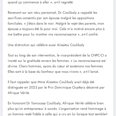
quand ça commence à aller », a-t-il regretté.
Revenant sur son vécu personnel, Dr Coulibaly a rappelé les
sacrifices consentis par son épouse malgré les oppositions
familiales. « J’étais dans le noir. Malgré le rejet des parents, mon
épouse a toujours été là pour moi. Cela m’a motivé encore plus à
me battre pour lui montrer ma reconnaissance », a-t-il confié.
Une distinction qui célèbre aussi Aïssatou Coulibaly
Tout au long de son intervention, le vice-président de la CNPC-CI a
insisté sur la gratitude envers les femmes. « La reconnaissance est
divine. Chers hommes, ayons du cœur et soutenons nos femmes.
Elles sont à la base du bonheur que nous vivons », a-t-il lancé.
Il faut rappeler que Mme Aïssatou Coulibaly avait déjà été
distinguée en 2023 par le Prix Dominique Ouattara décerné par
Afrique Vérité.
En honorant Dr Yamoussa Coulibaly, Afrique Vérité célèbre bien
plus qu’un entrepreneur à succès. L’organisation rend hommage à
un homme resté fidèle à celle qui a cru en lui lorsque tout semblait