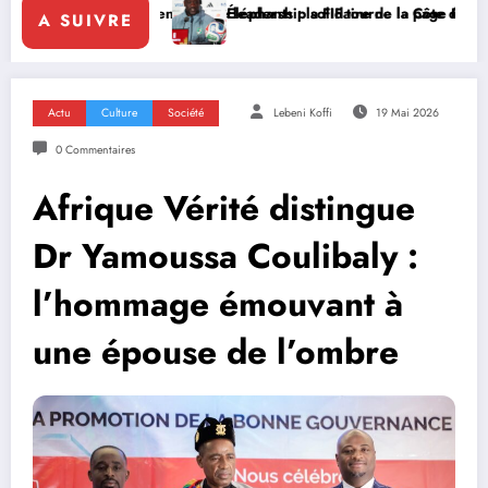
enforce le leadership solidaire de la Côte d’Ivoire en Afrique
Éléphants : la FIF tourne la page Emerse Faé
Dip
A SUIVRE
Actu
Culture
Société
Lebeni Koffi
19 Mai 2026
0 Commentaires
Afrique Vérité distingue
Dr Yamoussa Coulibaly :
l’hommage émouvant à
une épouse de l’ombre