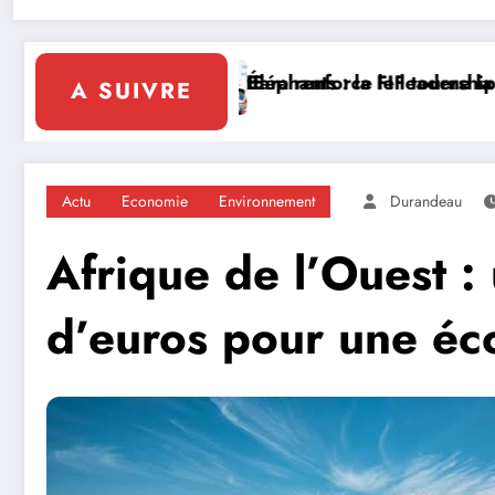
IE
ara renforce le leadership solidaire de la Côte d’Ivoi
Éléphants : la FIF tourne la page Emerse Faé
Di
A SUIVRE
Actu
Economie
Environnement
Durandeau
Afrique de l’Ouest :
d’euros pour une éc