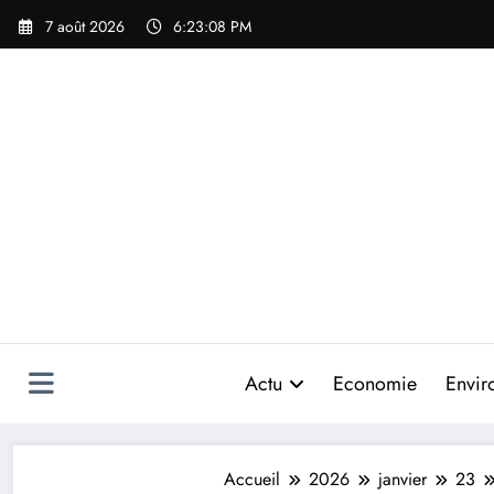
Aller
7 août 2026
6:23:09 PM
au
contenu
Actu
Economie
Envir
Accueil
2026
janvier
23