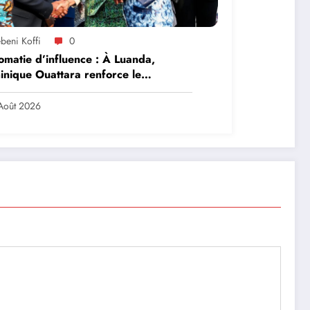
beni Koffi
0
omatie d’influence : À Luanda,
nique Ouattara renforce le
ership solidaire de la Côte d’Ivoire
frique
Août 2026