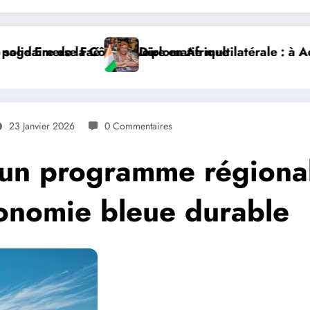
re en Afrique
plomatie multilatérale : à Addis-Abeba, SE Mme Nialé K
𝐉𝐎𝐉 
23 Janvier 2026
0 Commentaires
 un programme régional
onomie bleue durable