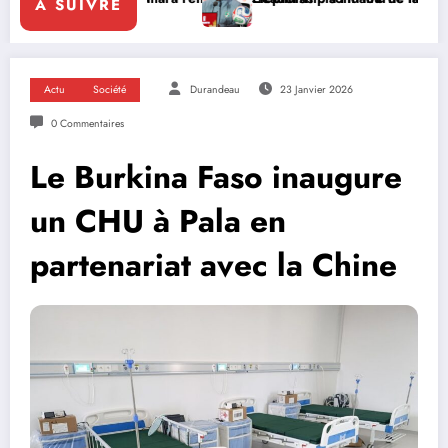
A SUIVRE
Actu
Société
Durandeau
23 Janvier 2026
0 Commentaires
Le Burkina Faso inaugure
un CHU à Pala en
partenariat avec la Chine