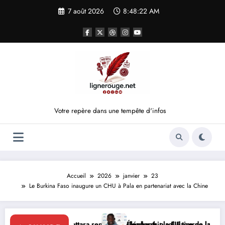
Aller
7 août 2026
8:48:22 AM
au
contenu
Votre repère dans une tempête d'infos
Accueil
2026
janvier
23
Le Burkina Faso inaugure un CHU à Pala en partenariat avec la Chine
Ouattara renforce le leadership solidaire de la Côte d’Ivoire en Afriq
Éléphants : la FIF tourne la page Emerse Faé