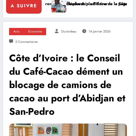
enforce le leadership solidaire de la Côte d’Ivoire en Afrique
Éléphants : la FIF tourne la page Emerse Faé
Dip
A SUIVRE
Actu
Economie
Durandeau
14 Janvier 2026
0 Commentaires
Côte d’Ivoire : le Conseil
du Café-Cacao dément un
blocage de camions de
cacao au port d’Abidjan et
San-Pedro