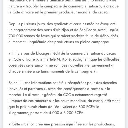
régulation de la filière a dénoncé des « fausses informations » de
nature à « troubler la campagne de commercialisation », alors que
la Côte d’Ivoire est le premier producteur mondial de cacao.
Depuis plusieurs jours, des syndicats et certains médias évoquent
un engorgement des ports d’Abidjan et de San-Pedro, avec jusqu’à
700.000 tonnes de fèves qui seraient stockées faute de débouchés,
alimentant l’inquiétude des producteurs en pleine campagne.
« Il n’y a pas de blocage inédit de la commercialisation du cacao
en Côte d’Ivoire », a martelé M. Koné, soulignant que les difficultés
observées cette saison « ne sont pas nouvelles » et surviennent «
chaque année à certains moments de la campagne ».
Selon lui, ces informations ont été « récupérées pour des desseins
inavoués et partisans », avec des conséquences directes sur le
marché. Le directeur général du CCC a notamment regretté
l’impact de ces rumeurs sur les cours mondiaux du cacao, affirmant
que le prix aurait chuté de l’équivalent de 800 FCFA le
kilogramme, passant de 4.000 à 3.200 FCFA.
« Cette situation crée une pression injustifiée sur les producteurs,