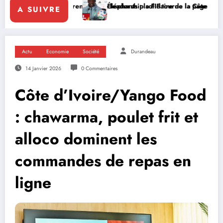
 renforce le leadership solidaire de la Côte d’Ivoire en Afrique
Éléphants : la FIF tourne la page Emerse Faé
Di
A SUIVRE
Actu
Economie
Société
Durandeau
14 Janvier 2026
0 Commentaires
Côte d’Ivoire/Yango Food
: chawarma, poulet frit et
alloco dominent les
commandes de repas en
ligne