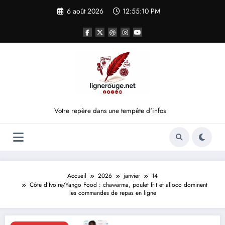
Aller
6 août 2026
12:55:10 PM
au
contenu
Votre repère dans une tempête d'infos
Accueil
2026
janvier
14
Côte d’Ivoire/Yango Food : chawarma, poulet frit et alloco dominent
les commandes de repas en ligne