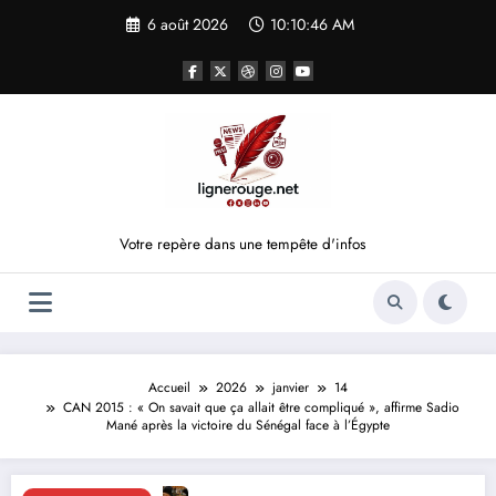
Aller
6 août 2026
10:10:46 AM
au
contenu
Votre repère dans une tempête d'infos
Accueil
2026
janvier
14
CAN 2015 : « On savait que ça allait être compliqué », affirme Sadio
Mané après la victoire du Sénégal face à l’Égypte