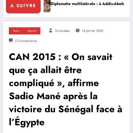
que
Diplomatie multilatérale : à Addis-Abeba, SE Mme Nialé Kaba port
A SUIVRE
Actu
Sports
Durandeau
14 Janvier 2026
0 Commentaires
CAN 2015 : « On savait
que ça allait être
compliqué », affirme
Sadio Mané après la
victoire du Sénégal face à
l’Égypte