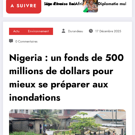
 la Côte d’Ivoire en Afrique
ne la page Emerse Faé
Diplomatie multilatérale : à Addis-Abe
A SUIVRE
Actu
Environnement
Durandeau
17 Décembre 2025
0 Commentaires
Nigeria : un fonds de 500
millions de dollars pour
mieux se préparer aux
inondations