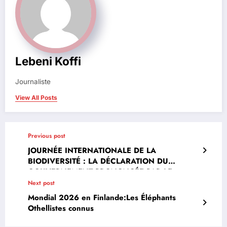
Lebeni Koffi
Journaliste
View All Posts
Previous post
JOURNÉE INTERNATIONALE DE LA
BIODIVERSITÉ : LA DÉCLARATION DU
GOUVERNEMENT PRONONCÉE PAR LE
MINISTRE ABOU BAMBA
Next post
Mondial 2026 en Finlande:Les Éléphants
Othellistes connus