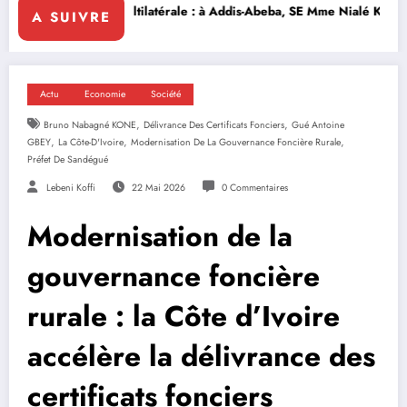
tilatérale : à Addis-Abeba, SE Mme Nialé Kaba porte la voix de la Côte 
𝐉𝐎𝐉 𝐃𝐀𝐊𝐀𝐑 𝟐𝟎𝟐
A SUIVRE
Actu
Economie
Société
,
,
Bruno Nabagné KONE
Délivrance Des Certificats Fonciers
Gué Antoine
,
,
,
GBEY
La Côte-D'Ivoire
Modernisation De La Gouvernance Foncière Rurale
Préfet De Sandégué
Lebeni Koffi
22 Mai 2026
0 Commentaires
Modernisation de la
gouvernance foncière
rurale : la Côte d’Ivoire
accélère la délivrance des
certificats fonciers