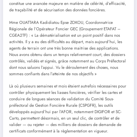
constitue une avancée majeure en matière de célérité, d’efficacité,
de traçabilité et de sécurisation des données foncières.
Mme OUATTARA Kadidiatou Epse ZOKOU, Coordonnatrice
Régionale de l’Opérateur Foncier GEC (Groupement ETAFAT –
CGEA2TF) : « La dématérialisation est un point positif dans nos
activités. Il y a eu des difficultés au départ, mais aujourd’hui, les
agents de terrain ont une très bonne maitrise des applications.
Nous avons obtenu dans un temps relativement court, des dossiers
contrôlés, validés et signés, grâce notamment au Corps Préfectoral
dont nous saluons l’appui. Vu le déroulement des choses, nous
sommes confiants dans l’atteinte de nos objectifs »
Là où plusieurs semaines et mois étaient autrefois nécessaires pour
contrôler physiquement les liasses foncières, vérifier les cartes et
conduire de longues séances de validation du Comité Sous-
préfectoral de Gestion Foncière Rurale (CSPGFR), les outils
développés aujourd’hui par l’AFOR, notamment DIGIFOR et SC-
Carto, permettent désormais, en un seul clic, de contrôler et de
valider — ou rejeter — des milliers de dossiers de demande de
certificats conformément à la règlementation en vigueur.