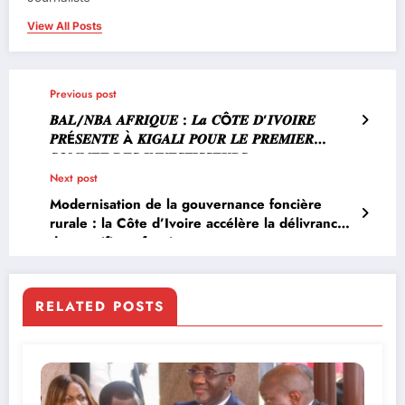
View All Posts
Previous post
𝑩𝑨𝑳/𝑵𝑩𝑨 𝑨𝑭𝑹𝑰𝑸𝑼𝑬 : 𝑳𝒂 𝑪Ô𝑻𝑬 𝑫’𝑰𝑽𝑶𝑰𝑹𝑬
𝑷𝑹É𝑺𝑬𝑵𝑻𝑬 À 𝑲𝑰𝑮𝑨𝑳𝑰 𝑷𝑶𝑼𝑹 𝑳𝑬 𝑷𝑹𝑬𝑴𝑰𝑬𝑹
𝑺𝑶𝑴𝑴𝑬𝑻 𝑫𝑬𝑺 𝑰𝑵𝑽𝑬𝑺𝑻𝑰𝑺𝑺𝑬𝑼𝑹𝑺
Next post
Modernisation de la gouvernance foncière
rurale : la Côte d’Ivoire accélère la délivrance
des certificats fonciers
RELATED POSTS