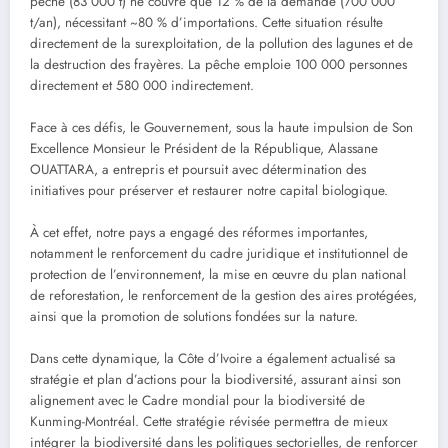
pêche (83 000 t) ne couvre que 12 % de la demande (700 000
t/an), nécessitant ~80 % d’importations. Cette situation résulte
directement de la surexploitation, de la pollution des lagunes et de
la destruction des frayères. La pêche emploie 100 000 personnes
directement et 580 000 indirectement.
‎Face à ces défis, le Gouvernement, sous la haute impulsion de Son
Excellence Monsieur le Président de la République, Alassane
OUATTARA, a entrepris et poursuit avec détermination des
initiatives pour préserver et restaurer notre capital biologique.
‎À cet effet, notre pays a engagé des réformes importantes,
notamment le renforcement du cadre juridique et institutionnel de
protection de l’environnement, la mise en œuvre du plan national
de reforestation, le renforcement de la gestion des aires protégées,
ainsi que la promotion de solutions fondées sur la nature.
‎Dans cette dynamique, la Côte d’Ivoire a également actualisé sa
stratégie et plan d’actions pour la biodiversité, assurant ainsi son
alignement avec le Cadre mondial pour la biodiversité de
Kunming-Montréal. Cette stratégie révisée permettra de mieux
intégrer la biodiversité dans les politiques sectorielles, de renforcer