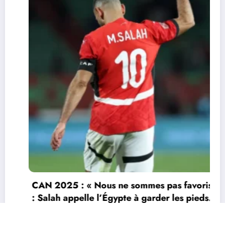
CAN 2025 : « Nous ne sommes pas favoris »
: Salah appelle l’Égypte à garder les pieds
sur terre
9 janvier 2026
Durandeau