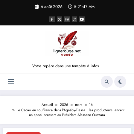
Aller
6 août 2026
5:21:48 AM
au
contenu
Votre repère dans une tempête d'infos
Accueil
2026
mars
16
Le Cacao en souffrance dans l’Agnéby-Tiassa : les producteurs lancent
un appel pressant au Président Alassane Ouattara