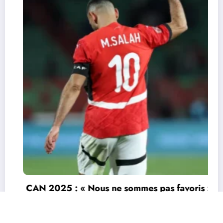
CAN 2025 : « Nous ne sommes pas favoris »
: Salah appelle l’Égypte à garder les pieds
sur terre
9 janvier 2026
Durandeau