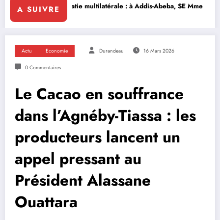
ultilatérale : à Addis-Abeba, SE Mme Nialé Kaba porte la voix de la Côt
𝐉𝐎𝐉 𝐃𝐀𝐊𝐀𝐑 𝟐
A SUIVRE
Actu
Economie
Durandeau
16 Mars 2026
0 Commentaires
Le Cacao en souffrance
dans l’Agnéby-Tiassa : les
producteurs lancent un
appel pressant au
Président Alassane
Ouattara