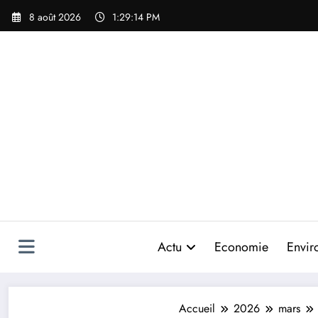
Aller
8 août 2026
1:29:17 PM
au
contenu
Actu
Economie
Envir
Accueil
2026
mars