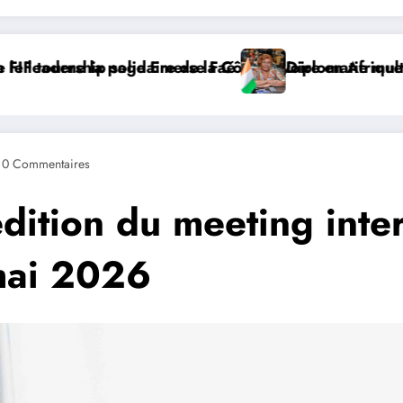
atérale : à Addis-Abeba, SE Mme Nialé Kaba porte la vo
𝐉𝐎𝐉 𝐃𝐀𝐊𝐀𝐑 𝟐𝟎𝟐𝟔 :
0 Commentaires
édition du meeting inte
mai 2026