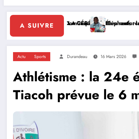
 leadership solidaire de la Côte d’Ivoire en Afrique
 FIF tourne la page Emerse Faé
Diplomatie multil
A SUIVRE
Actu
Sports
Durandeau
16 Mars 2026
Athlétisme : la 24e 
Tiacoh prévue le 6 