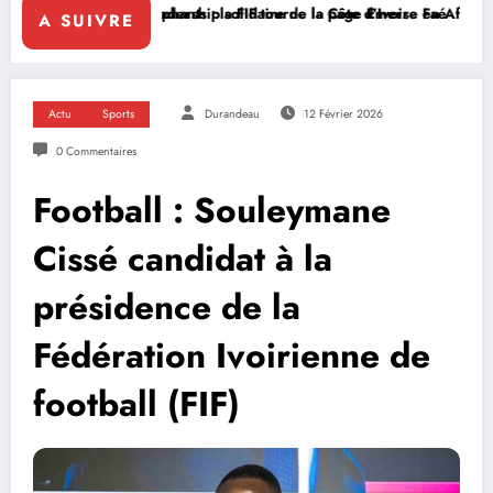
e leadership solidaire de la Côte d’Ivoire en Afrique
Éléphants : la FIF tourne la page Emerse Faé
Diplomatie mu
A SUIVRE
Actu
Sports
Durandeau
12 Février 2026
0 Commentaires
Football : Souleymane
Cissé candidat à la
présidence de la
Fédération Ivoirienne de
football (FIF)