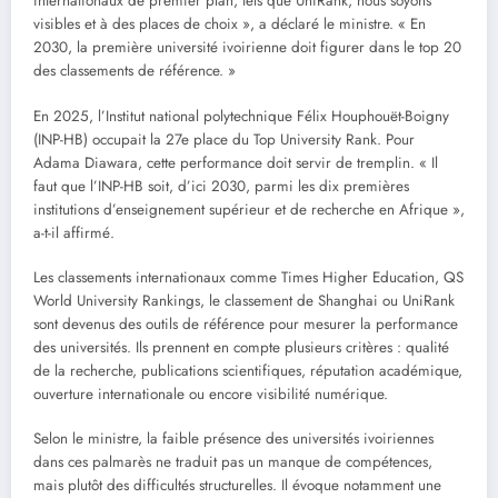
internationaux de premier plan, tels que UniRank, nous soyons
visibles et à des places de choix », a déclaré le ministre. « En
2030, la première université ivoirienne doit figurer dans le top 20
des classements de référence. »
En 2025, l’Institut national polytechnique Félix Houphouët-Boigny
(INP-HB) occupait la 27e place du Top University Rank. Pour
Adama Diawara, cette performance doit servir de tremplin. « Il
faut que l’INP-HB soit, d’ici 2030, parmi les dix premières
institutions d’enseignement supérieur et de recherche en Afrique »,
a-t-il affirmé.
Les classements internationaux comme Times Higher Education, QS
World University Rankings, le classement de Shanghai ou UniRank
sont devenus des outils de référence pour mesurer la performance
des universités. Ils prennent en compte plusieurs critères : qualité
de la recherche, publications scientifiques, réputation académique,
ouverture internationale ou encore visibilité numérique.
Selon le ministre, la faible présence des universités ivoiriennes
dans ces palmarès ne traduit pas un manque de compétences,
mais plutôt des difficultés structurelles. Il évoque notamment une