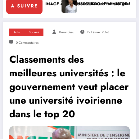
LERINAGE À YAMOUSSOUKRO:LE MINISTRE PAULIN CLAUDE DANHO
Hervé Renard fait son grand retour à la tête des Élé
A SUIVRE
Actu
Société
Durandeau
12 Février 2026
0 Commentaires
Classements des
meilleures universités : le
gouvernement veut placer
une université ivoirienne
dans le top 20