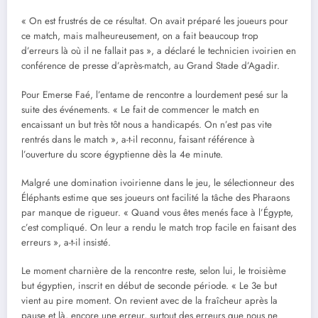
« On est frustrés de ce résultat. On avait préparé les joueurs pour
ce match, mais malheureusement, on a fait beaucoup trop
d’erreurs là où il ne fallait pas », a déclaré le technicien ivoirien en
conférence de presse d’après-match, au Grand Stade d’Agadir.
Pour Emerse Faé, l’entame de rencontre a lourdement pesé sur la
suite des événements. « Le fait de commencer le match en
encaissant un but très tôt nous a handicapés. On n’est pas vite
rentrés dans le match », a-t-il reconnu, faisant référence à
l’ouverture du score égyptienne dès la 4e minute.
Malgré une domination ivoirienne dans le jeu, le sélectionneur des
Éléphants estime que ses joueurs ont facilité la tâche des Pharaons
par manque de rigueur. « Quand vous êtes menés face à l’Égypte,
c’est compliqué. On leur a rendu le match trop facile en faisant des
erreurs », a-t-il insisté.
Le moment charnière de la rencontre reste, selon lui, le troisième
but égyptien, inscrit en début de seconde période. « Le 3e but
vient au pire moment. On revient avec de la fraîcheur après la
pause et là, encore une erreur, surtout des erreurs que nous ne