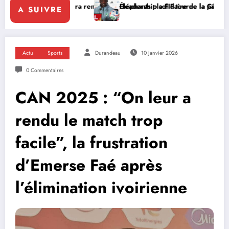
tara renforce le leadership solidaire de la Côte d’Ivoire en Afrique
Éléphants : la FIF tourne la page Emerse Faé
A SUIVRE
Actu
Sports
Durandeau
10 Janvier 2026
0 Commentaires
CAN 2025 : “On leur a
rendu le match trop
facile”, la frustration
d’Emerse Faé après
l’élimination ivoirienne