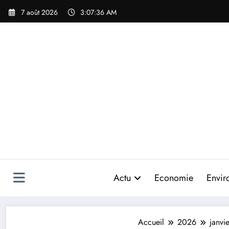
Aller
7 août 2026
3:07:38 AM
au
contenu
Actu
Economie
Envir
Accueil
2026
janvie