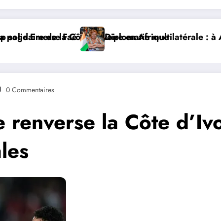
rique
 multilatérale : à Addis-Abeba, SE Mme Nialé Kaba port
𝐉𝐎𝐉 𝐃𝐀𝐊𝐀𝐑 
0 Commentaires
renverse la Côte d’Ivoi
les