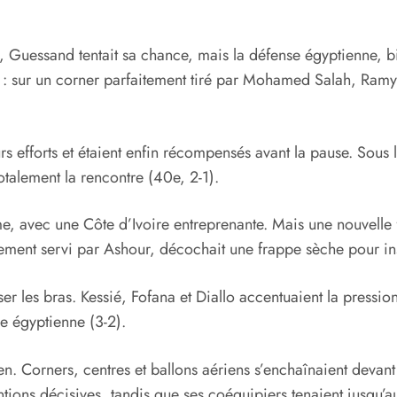
, Guessand tentait sa chance, mais la défense égyptienne, b
te : sur un corner parfaitement tiré par Mohamed Salah, Ramy
urs efforts et étaient enfin récompensés avant la pause. So
totalement la rencontre (40e, 2-1).
e, avec une Côte d’Ivoire entreprenante. Mais une nouvelle foi
ement servi par Ashour, décochait une frappe sèche pour ins
r les bras. Kessié, Fofana et Diallo accentuaient la pressio
ce égyptienne (3-2).
ien. Corners, centres et ballons aériens s’enchaînaient devan
tions décisives, tandis que ses coéquipiers tenaient jusqu’au 