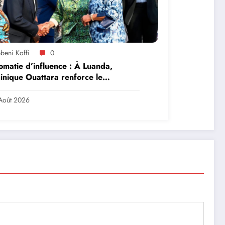
beni Koffi
0
omatie d’influence : À Luanda,
nique Ouattara renforce le
ership solidaire de la Côte d’Ivoire
frique
Août 2026