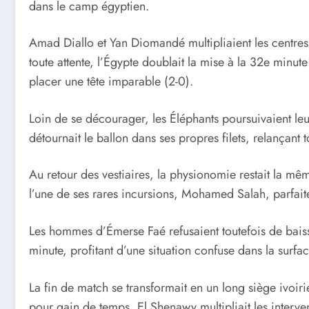
dans le camp égyptien.
Amad Diallo et Yan Diomandé multipliaient les centres
toute attente, l’Égypte doublait la mise à la 32e minu
placer une tête imparable (2-0).
Loin de se décourager, les Éléphants poursuivaient le
détournait le ballon dans ses propres filets, relançant 
Au retour des vestiaires, la physionomie restait la mêm
l’une de ses rares incursions, Mohamed Salah, parfait
Les hommes d’Émerse Faé refusaient toutefois de baisse
minute, profitant d’une situation confuse dans la surfa
La fin de match se transformait en un long siège ivoir
pour gain de temps, El Shenawy multipliait les interven