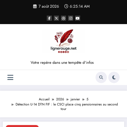
Aller
7 août 2026
6:25:15 AM
au
contenu
Votre repère dans une tempête d'infos
Accueil
2026
janvier
5
Détection U-14 DTN FIF : le CSCI place cinq pensionnaires au second
tour