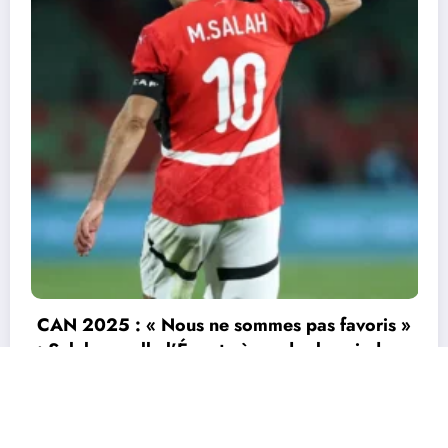
CAN 2025 : le Sénégal renverse le Soudan
(3-1) et file en quarts
3 janvier 2026
Durandeau
Actu
Economie
Environnement
Grands Genres
Sports
Tourisme
TV
Contactez nous
Site conçu par EcofinanceCI | Powered By
SpiceThemes