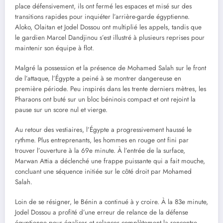
place défensivement, ils ont fermé les espaces et misé sur des
transitions rapides pour inquiéter l’arrière-garde égyptienne.
Aloko, Olaitan et Jodel Dossou ont multiplié les appels, tandis que
le gardien Marcel Dandjinou s’est illustré à plusieurs reprises pour
maintenir son équipe à flot.
Malgré la possession et la présence de Mohamed Salah sur le front
de l’attaque, l’Égypte a peiné à se montrer dangereuse en
première période. Peu inspirés dans les trente derniers mètres, les
Pharaons ont buté sur un bloc béninois compact et ont rejoint la
pause sur un score nul et vierge.
Au retour des vestiaires, l’Égypte a progressivement haussé le
rythme. Plus entreprenants, les hommes en rouge ont fini par
trouver l’ouverture à la 69e minute. À l’entrée de la surface,
Marwan Attia a déclenché une frappe puissante qui a fait mouche,
concluant une séquence initiée sur le côté droit par Mohamed
Salah.
Loin de se résigner, le Bénin a continué à y croire. À la 83e minute,
Jodel Dossou a profité d’une erreur de relance de la défense
égyptienne pour égaliser et relancer complètement la rencontre.