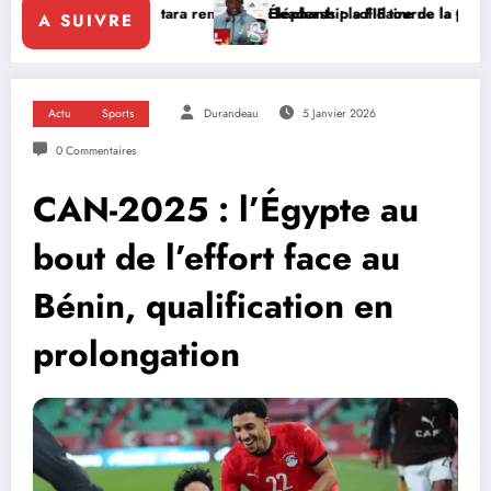
attara renforce le leadership solidaire de la Côte d’Ivoire en Afrique
Éléphants : la FIF tourne la page Emerse Faé
A SUIVRE
Actu
Sports
Durandeau
5 Janvier 2026
0 Commentaires
CAN-2025 : l’Égypte au
bout de l’effort face au
Bénin, qualification en
prolongation