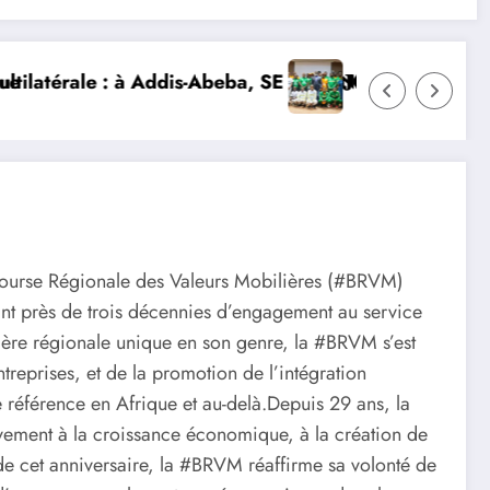
 SE Mme Nialé Kaba porte la voix de la Côte d’Ivoire e
𝐉𝐎𝐉 𝐃𝐀𝐊𝐀𝐑 𝟐𝟎𝟐𝟔 : 𝐋𝐄𝐒 𝐀𝐓𝐇𝐋È𝐓𝐄𝐒 𝐈𝐕𝐎𝐈
 Régionale des Valeurs Mobilières (#BRVM)
nt près de trois décennies d’engagement au service
ère régionale unique en son genre, la #BRVM s’est
reprises, et de la promotion de l’intégration
férence en Afrique et au-delà.Depuis 29 ans, la
ement à la croissance économique, à la création de
n de cet anniversaire, la #BRVM réaffirme sa volonté de