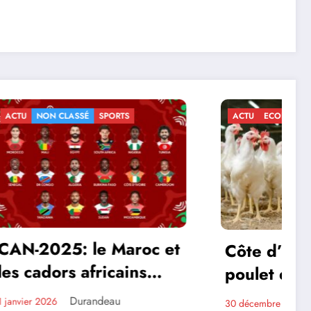
ACTU
ECONOMIE
NON CLASSÉ
roc et
Côte d’Ivoire : le
ins
poulet devrait coûter
temps
plus cher à partir de
Durandeau
30 décembre 2025