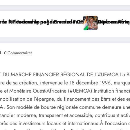
 la Côte d’Ivoire en Afrique
se Faé
Diplomatie multilatérale : à Addis-Abeba,
0 Commentaires
U MARCHE FINANCIER RÉGIONAL DE L’#UEMOA La Bourse
re de sa création, intervenue le 18 décembre 1996, marqua
et Monétaire Ouest-Africaine (#UEMOA).Institution financi
ilisation de l’épargne, du financement des États et des ent
A. Son modèle de bourse régionale commune demeure une ré
cier moderne, transparent et accessible, contribuant activ
uprès des investisseurs locaux et internationaux.À l’occasio