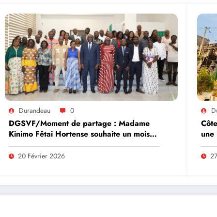
Durandeau
0
D
DGSVF/Moment de partage : Madame
Côte
Kinimo Fêtai Hortense souhaite un mois
une 
saint aux chrétiens catholiques et
d’un
musulmans
d’él
20 Février 2026
27