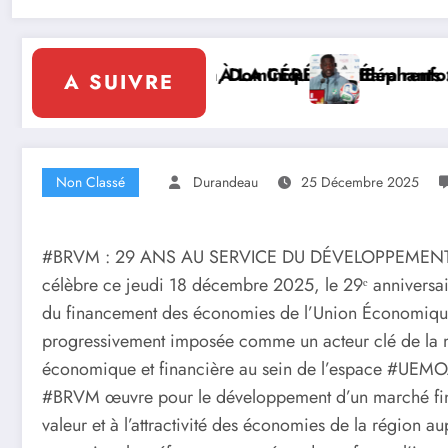
À LA CÉRÉMONIE
Dominique Ouattara renforce le leadership solidaire de
Éléphants : la FIF tourne la page Emer
A SUIVRE
Non Classé
Durandeau
25 Décembre 2025
#BRVM : 29 ANS AU SERVICE DU DÉVELOPPEMENT D
célèbre ce jeudi 18 décembre 2025, le 29ᵉ anniversai
du financement des économies de l’Union Économique 
progressivement imposée comme un acteur clé de la mob
économique et financière au sein de l’espace #UEMO
#BRVM œuvre pour le développement d’un marché finan
valeur et à l’attractivité des économies de la région a