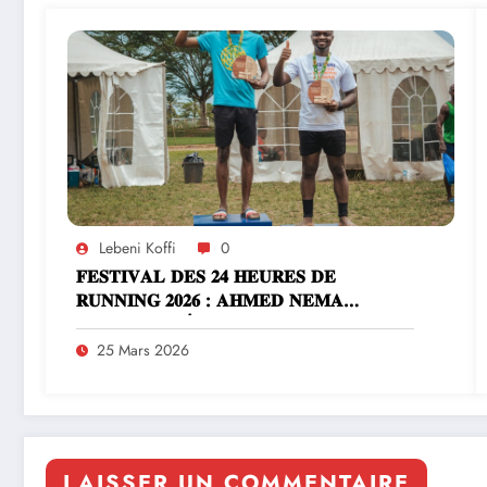
Lebeni Koffi
0
𝐅𝐄𝐒𝐓𝐈𝐕𝐀𝐋 𝐃𝐄𝐒 𝟐𝟒 𝐇𝐄𝐔𝐑𝐄𝐒 𝐃𝐄
𝐑𝐔𝐍𝐍𝐈𝐍𝐆 𝟐𝟎𝟐𝟔 : 𝐀𝐇𝐌𝐄𝐃 𝐍𝐄𝐌𝐀
𝐒𝐔𝐑𝐕𝐎𝐋𝐄 𝐋’É𝐏𝐑𝐄𝐔𝐕𝐄 𝐃𝐄𝐒 𝟑 𝐇𝐄𝐔𝐑𝐄𝐒
25 Mars 2026
LAISSER UN COMMENTAIRE