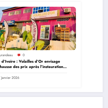
urandeau
0
 d’Ivoire : Volailles d’Or envisage
hausse des prix après l’instauration
e taxe de 9% sur les aliments
evage
 Janvier 2026