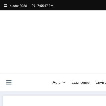
Aller
6 août 2026
7:55:18 PM
au
contenu
Actu
Economie
Envir