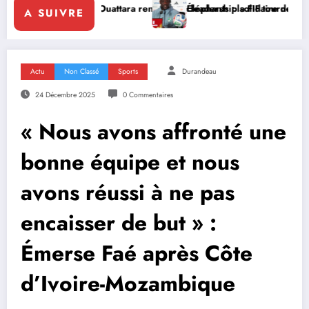
 Ouattara renforce le leadership solidaire de la Côte d’Ivoire en Afr
Éléphants : la FIF tourne la page Emerse Faé
A SUIVRE
Actu
Non Classé
Sports
Durandeau
24 Décembre 2025
0 Commentaires
« Nous avons affronté une
bonne équipe et nous
avons réussi à ne pas
encaisser de but » :
Émerse Faé après Côte
d’Ivoire-Mozambique