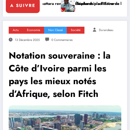
 Ouattara renforce le leadership solidaire de la Côte d’Ivoire en Afri
Éléphants : la FIF tourne la page Emerse Faé
A SUIVRE
Actu
Economie
Non Classé
Société
Durandeau
13 Décembre 2025
0 Commentaires
Notation souveraine : la
Côte d’Ivoire parmi les
pays les mieux notés
d’Afrique, selon Fitch