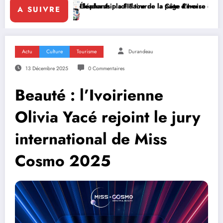
e leadership solidaire de la Côte d’Ivoire en Afrique
Éléphants : la FIF tourne la page Emerse Faé
Diplomatie mu
A SUIVRE
Actu
Culture
Tourisme
Durandeau
13 Décembre 2025
0 Commentaires
Beauté : l’Ivoirienne
Olivia Yacé rejoint le jury
international de Miss
Cosmo 2025