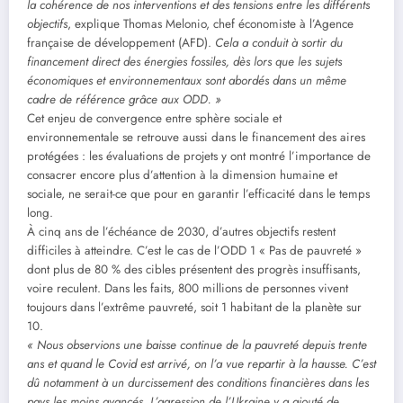
la cohérence de nos interventions et des tensions entre les différents
objectifs
, explique Thomas Melonio, chef économiste à l’Agence
française de développement (AFD).
Cela a conduit à sortir du
financement direct des énergies fossiles, dès lors que les sujets
économiques et environnementaux sont abordés dans un même
cadre de référence grâce aux ODD. »
Cet enjeu de convergence entre sphère sociale et
environnementale se retrouve aussi dans le financement des aires
protégées : les évaluations de projets y ont montré l’importance de
consacrer encore plus d’attention à la dimension humaine et
sociale, ne serait-ce que pour en garantir l’efficacité dans le temps
long.
À cinq ans de l’échéance de 2030, d’autres objectifs restent
difficiles à atteindre. C’est le cas de l’ODD 1 « Pas de pauvreté »
dont plus de 80 % des cibles présentent des progrès insuffisants,
voire reculent. Dans les faits, 800 millions de personnes vivent
toujours dans l’extrême pauvreté, soit 1 habitant de la planète sur
10.
« Nous observions une baisse continue de la pauvreté depuis trente
ans et quand le Covid est arrivé, on l’a vue repartir à la hausse. C’est
dû notamment à un durcissement des conditions financières dans les
pays les moins avancés. L’agression de l’Ukraine y a ajouté de