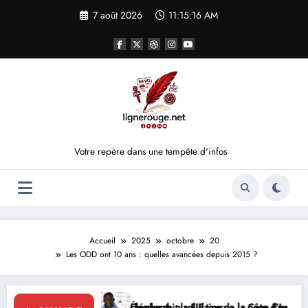
Aller
7 août 2026
11:15:16 AM
au
contenu
Votre repère dans une tempête d'infos
Accueil
2025
octobre
20
Les ODD ont 10 ans : quelles avancées depuis 2015 ?
force le leadership solidaire de la Côte d’Ivoire en Afrique
Éléphants : la FIF tourne la page Emerse Faé
Diplom