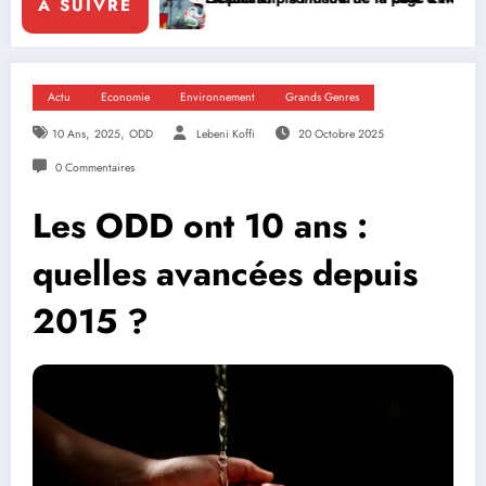
A SUIVRE
Actu
Economie
Environnement
Grands Genres
,
,
10 Ans
2025
ODD
Lebeni Koffi
20 Octobre 2025
0 Commentaires
Les ODD ont 10 ans :
quelles avancées depuis
2015 ?