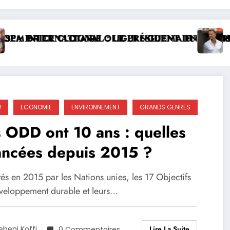
𝐍𝐓𝐄𝐑𝐍𝐀𝐓𝐈𝐎𝐍𝐀𝐋 : 𝐋𝐄 𝐏𝐑É𝐒𝐈𝐃𝐄𝐍𝐓 𝐃𝐔 𝐂𝐋𝐔𝐁 𝐒𝐏𝐎𝐑𝐓
BRICE CLOTAIRE OLIGUI NGUEMA EN PÈLERINAG
Hervé R
U
ECONOMIE
ENVIRONNEMENT
GRANDS GENRES
 ODD ont 10 ans : quelles
ancées depuis 2015 ?
és en 2015 par les Nations unies, les 17 Objectifs
veloppement durable et leurs…
Lire La Suite
ebeni Koffi
0 Commentaires