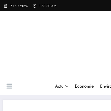
Aller
7 août 2026
1:58:30 AM
au
contenu
Actu
Economie
Envir