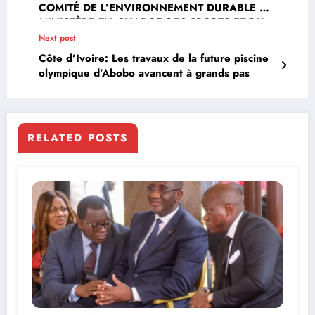
COMITÉ DE L’ENVIRONNEMENT DURABLE DU
MINISTÈRE EN CHARGE DES SPORTS ET DU
CADRE DE VIE
Next post
Côte d’Ivoire: Les travaux de la future piscine
olympique d’Abobo avancent à grands pas
RELATED POSTS