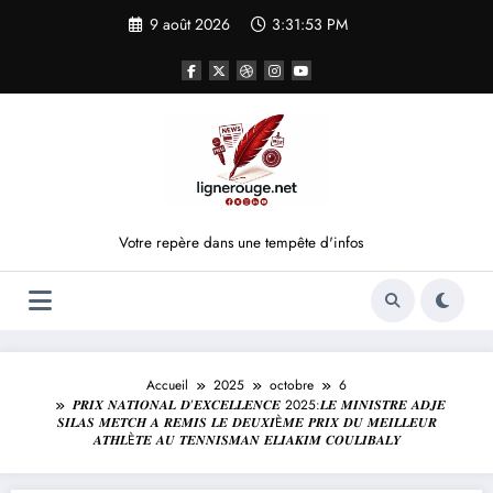
Aller
9 août 2026
3:31:53 PM
au
contenu
Votre repère dans une tempête d'infos
Accueil
2025
octobre
6
𝑷𝑹𝑰𝑿 𝑵𝑨𝑻𝑰𝑶𝑵𝑨𝑳 𝑫’𝑬𝑿𝑪𝑬𝑳𝑳𝑬𝑵𝑪𝑬 2025:𝑳𝑬 𝑴𝑰𝑵𝑰𝑺𝑻𝑹𝑬 𝑨𝑫𝑱𝑬
𝑺𝑰𝑳𝑨𝑺 𝑴𝑬𝑻𝑪𝑯 𝑨 𝑹𝑬𝑴𝑰𝑺 𝑳𝑬 𝑫𝑬𝑼𝑿𝑰È𝑴𝑬 𝑷𝑹𝑰𝑿 𝑫𝑼 𝑴𝑬𝑰𝑳𝑳𝑬𝑼𝑹
𝑨𝑻𝑯𝑳È𝑻𝑬 𝑨𝑼 𝑻𝑬𝑵𝑵𝑰𝑺𝑴𝑨𝑵 𝑬𝑳𝑰𝑨𝑲𝑰𝑴 𝑪𝑶𝑼𝑳𝑰𝑩𝑨𝑳𝒀