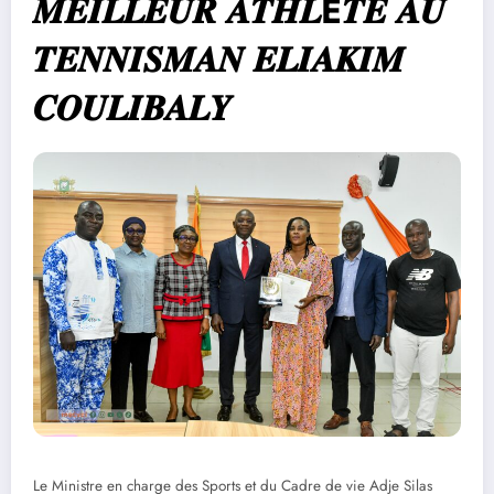
𝑴𝑬𝑰𝑳𝑳𝑬𝑼𝑹 𝑨𝑻𝑯𝑳È𝑻𝑬 𝑨𝑼
𝑻𝑬𝑵𝑵𝑰𝑺𝑴𝑨𝑵 𝑬𝑳𝑰𝑨𝑲𝑰𝑴
𝑪𝑶𝑼𝑳𝑰𝑩𝑨𝑳𝒀
Le Ministre en charge des Sports et du Cadre de vie Adje Silas