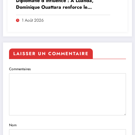
Diplomatie d’influence : À Luanda,
Dominique Ouattara renforce le
leadership solidaire de la Côte d’Ivoire en
Afrique
1 Août 2026
LAISSER UN COMMENTAIRE
Commentaires
Nom