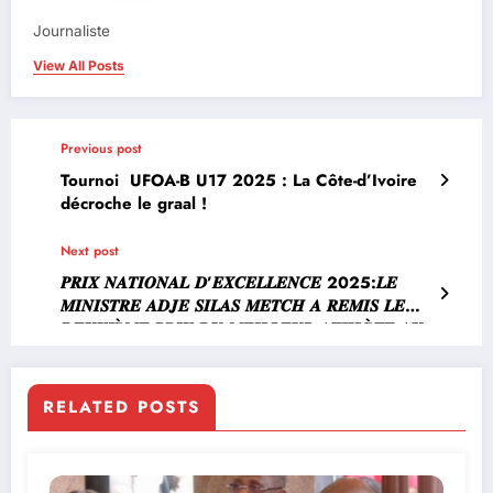
Journaliste
View All Posts
Previous post
Tournoi UFOA-B U17 2025 : La Côte-d’Ivoire
décroche le graal !
Next post
𝑷𝑹𝑰𝑿 𝑵𝑨𝑻𝑰𝑶𝑵𝑨𝑳 𝑫’𝑬𝑿𝑪𝑬𝑳𝑳𝑬𝑵𝑪𝑬 2025:𝑳𝑬
𝑴𝑰𝑵𝑰𝑺𝑻𝑹𝑬 𝑨𝑫𝑱𝑬 𝑺𝑰𝑳𝑨𝑺 𝑴𝑬𝑻𝑪𝑯 𝑨 𝑹𝑬𝑴𝑰𝑺 𝑳𝑬
𝑫𝑬𝑼𝑿𝑰È𝑴𝑬 𝑷𝑹𝑰𝑿 𝑫𝑼 𝑴𝑬𝑰𝑳𝑳𝑬𝑼𝑹 𝑨𝑻𝑯𝑳È𝑻𝑬 𝑨𝑼
𝑻𝑬𝑵𝑵𝑰𝑺𝑴𝑨𝑵 𝑬𝑳𝑰𝑨𝑲𝑰𝑴 𝑪𝑶𝑼𝑳𝑰𝑩𝑨𝑳𝒀
RELATED POSTS