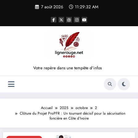
Aller
7 août 2026
11:29:33 AM
au
contenu
Votre repère dans une tempête d'infos
Accueil
2025
octobre
2
Clôture du Projet ProPFR : Un tournant décisif pour la sécurisation
foncière en Côte d’Ivoire