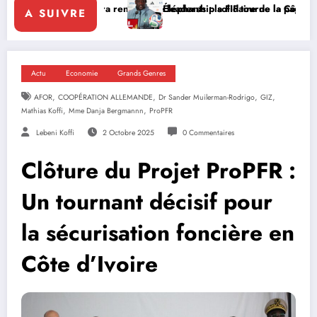
rce le leadership solidaire de la Côte d’Ivoire en Afrique
Éléphants : la FIF tourne la page Emerse Faé
Diploma
A SUIVRE
Actu
Economie
Grands Genres
,
,
,
,
AFOR
COOPÉRATION ALLEMANDE
Dr Sander Muilerman-Rodrigo
GIZ
,
,
Mathias Koffi
Mme Danja Bergmannn
ProPFR
Lebeni Koffi
2 Octobre 2025
0 Commentaires
Clôture du Projet ProPFR :
Un tournant décisif pour
la sécurisation foncière en
Côte d’Ivoire