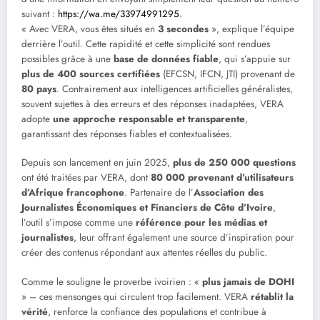
suivant :
https://wa.me/33974991295
.
« Avec VERA, vous êtes situés en
3 secondes
», explique l’équipe
derrière l’outil. Cette rapidité et cette simplicité sont rendues
possibles grâce à une
base de données fiable
, qui s’appuie sur
plus de 400 sources certifiées
(EFCSN, IFCN, JTI) provenant de
80 pays
. Contrairement aux intelligences artificielles généralistes,
souvent sujettes à des erreurs et des réponses inadaptées, VERA
adopte
une approche responsable et transparente
,
garantissant des réponses fiables et contextualisées.
Depuis son lancement en juin 2025,
plus de 250 000 questions
ont été traitées par VERA, dont
80 000 provenant d’utilisateurs
d’Afrique francophone
. Partenaire de l’
Association des
Journalistes Économiques et Financiers de Côte d’Ivoire
,
l’outil s’impose comme une
référence pour les médias et
journalistes
, leur offrant également une source d’inspiration pour
créer des contenus répondant aux attentes réelles du public.
Comme le souligne le proverbe ivoirien : «
plus jamais de DOHI
» – ces mensonges qui circulent trop facilement. VERA
rétablit la
vérité
, renforce la confiance des populations et contribue à