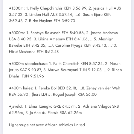
●1500m: 1. Nelly Chepchirchir KEN 3:56.99, 2. Jessica Hull AUS
3:57.02, 3. Linden Hall AUS 3:57.44, …6. Susan Ejore KEN
3:59.43, 7. Birke Haylom ETH 3:59.70
●3000m: 1. Fantaye Belayneh ETH 8:40.56, 2. Josette Andrews
USA 8:40.95, 3. Likina Amebaw ETH 8:41.06, …5. Aleshign
Baweke ETH 8:42.35, …7. Caroline Nyaga KEN 8:43.43, …10.
Hirut Meshesha ETH 8:52.48
●3000m steeplechase: 1. Faith Cherotich KEN 8:57.24, 2. Norah
Jeruto KAZ 9:10.87, 3. Marwa Bouzayani TUN 9:12.03, …9. Rihab
Dhahri TUN 9:51.96
●400m haies: 1. Femke Bol BED 52.18, …8. Zeney van der Walt
RSA 56.90 ; (hors LD) 5. Rogail Joseph RSA 56.00
●Javelot: 1. Elina Tzengko GRE 64.57m, 2. Adriana Vilagos SRB
62.96m, 3. Jo-Ane du Plessis RSA 62.26m
Lignerouge.net avec African Athletics United