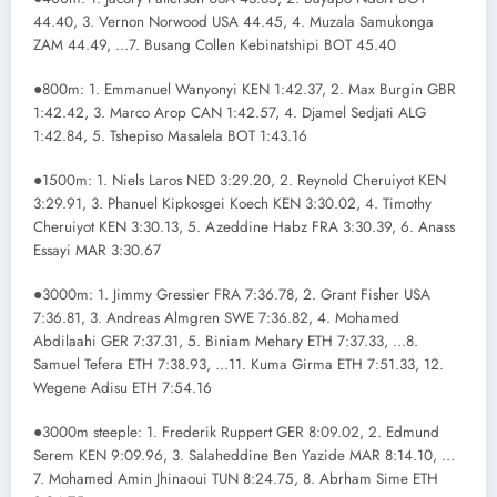
44.40, 3. Vernon Norwood USA 44.45, 4. Muzala Samukonga
ZAM 44.49, …7. Busang Collen Kebinatshipi BOT 45.40
●800m: 1. Emmanuel Wanyonyi KEN 1:42.37, 2. Max Burgin GBR
1:42.42, 3. Marco Arop CAN 1:42.57, 4. Djamel Sedjati ALG
1:42.84, 5. Tshepiso Masalela BOT 1:43.16
●1500m: 1. Niels Laros NED 3:29.20, 2. Reynold Cheruiyot KEN
3:29.91, 3. Phanuel Kipkosgei Koech KEN 3:30.02, 4. Timothy
Cheruiyot KEN 3:30.13, 5. Azeddine Habz FRA 3:30.39, 6. Anass
Essayi MAR 3:30.67
●3000m: 1. Jimmy Gressier FRA 7:36.78, 2. Grant Fisher USA
7:36.81, 3. Andreas Almgren SWE 7:36.82, 4. Mohamed
Abdilaahi GER 7:37.31, 5. Biniam Mehary ETH 7:37.33, …8.
Samuel Tefera ETH 7:38.93, …11. Kuma Girma ETH 7:51.33, 12.
Wegene Adisu ETH 7:54.16
●3000m steeple: 1. Frederik Ruppert GER 8:09.02, 2. Edmund
Serem KEN 9:09.96, 3. Salaheddine Ben Yazide MAR 8:14.10, …
7. Mohamed Amin Jhinaoui TUN 8:24.75, 8. Abrham Sime ETH