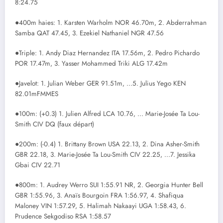
8:24.75
●400m haies: 1. Karsten Warholm NOR 46.70m, 2. Abderrahman
Samba QAT 47.45, 3. Ezekiel Nathaniel NGR 47.56
●Triple: 1. Andy Diaz Hernandez ITA 17.56m, 2. Pedro Pichardo
POR 17.47m, 3. Yasser Mohammed Triki ALG 17.42m
●Javelot: 1. Julian Weber GER 91.51m, …5. Julius Yego KEN
82.01mFMMES
●100m: (+0.3) 1. Julien Alfred LCA 10.76, … Marie-Josée Ta Lou-
Smith CIV DQ (faux départ)
●200m: (-0.4) 1. Brittany Brown USA 22.13, 2. Dina Asher-Smith
GBR 22.18, 3. Marie-Josée Ta Lou-Smith CIV 22.25, …7. Jessika
Gbai CIV 22.71
●800m: 1. Audrey Werro SUI 1:55.91 NR, 2. Georgia Hunter Bell
GBR 1:55.96, 3. Anaïs Bourgoin FRA 1:56.97, 4. Shafiqua
Maloney VIN 1:57.29, 5. Halimah Nakaayi UGA 1:58.43, 6.
Prudence Sekgodiso RSA 1:58.57