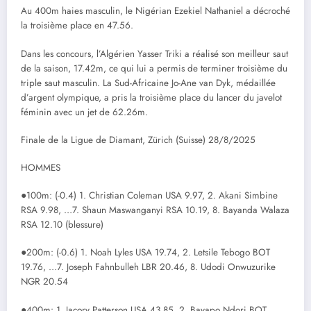
Au 400m haies masculin, le Nigérian Ezekiel Nathaniel a décroché
la troisième place en 47.56.
Dans les concours, l’Algérien Yasser Triki a réalisé son meilleur saut
de la saison, 17.42m, ce qui lui a permis de terminer troisième du
triple saut masculin. La Sud-Africaine Jo-Ane van Dyk, médaillée
d’argent olympique, a pris la troisième place du lancer du javelot
féminin avec un jet de 62.26m.
Finale de la Ligue de Diamant, Zürich (Suisse) 28/8/2025
HOMMES
●100m: (-0.4) 1. Christian Coleman USA 9.97, 2. Akani Simbine
RSA 9.98, …7. Shaun Maswanganyi RSA 10.19, 8. Bayanda Walaza
RSA 12.10 (blessure)
●200m: (-0.6) 1. Noah Lyles USA 19.74, 2. Letsile Tebogo BOT
19.76, …7. Joseph Fahnbulleh LBR 20.46, 8. Udodi Onwuzurike
NGR 20.54
●400m: 1. Jacory Patterson USA 43.85, 2. Bayapo Ndori BOT