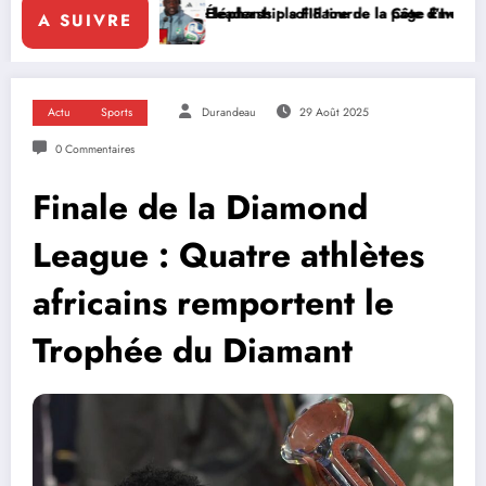
ce le leadership solidaire de la Côte d’Ivoire en Afrique
Éléphants : la FIF tourne la page Emerse Faé
Diplomati
A SUIVRE
Actu
Sports
Durandeau
29 Août 2025
0 Commentaires
Finale de la Diamond
League : Quatre athlètes
africains remportent le
Trophée du Diamant