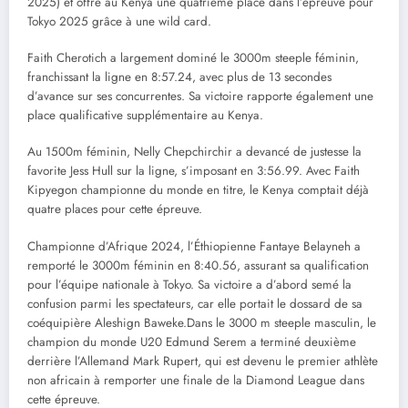
2025) et offre au Kenya une quatrième place dans l’épreuve pour
Tokyo 2025 grâce à une wild card.
Faith Cherotich a largement dominé le 3000m steeple féminin,
franchissant la ligne en 8:57.24, avec plus de 13 secondes
d’avance sur ses concurrentes. Sa victoire rapporte également une
place qualificative supplémentaire au Kenya.
Au 1500m féminin, Nelly Chepchirchir a devancé de justesse la
favorite Jess Hull sur la ligne, s’imposant en 3:56.99. Avec Faith
Kipyegon championne du monde en titre, le Kenya comptait déjà
quatre places pour cette épreuve.
Championne d’Afrique 2024, l’Éthiopienne Fantaye Belayneh a
remporté le 3000m féminin en 8:40.56, assurant sa qualification
pour l’équipe nationale à Tokyo. Sa victoire a d’abord semé la
confusion parmi les spectateurs, car elle portait le dossard de sa
coéquipière Aleshign Baweke.Dans le 3000 m steeple masculin, le
champion du monde U20 Edmund Serem a terminé deuxième
derrière l’Allemand Mark Rupert, qui est devenu le premier athlète
non africain à remporter une finale de la Diamond League dans
cette épreuve.